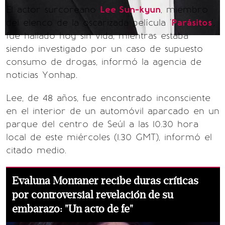
El actor surcoreano
Lee Sun-kyun
, miembro
del elenco de la oscarizada película '
Parásitos
',
fue hallado hoy sin vida, mientras estaba
siendo investigado por un caso de supuesto
consumo de drogas, informó la agencia de
noticias Yonhap.
Lee, de 48 años, fue encontrado inconsciente
en el interior de un automóvil aparcado en un
parque del centro de Seúl a las 10.30 hora
local de este miércoles (1.30 GMT), informó el
citado medio.
Evaluna Montaner recibe duras críticas
por controversial revelación de su
embarazo: "Un acto de fe"