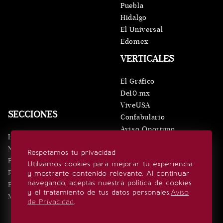
Puebla
Hidalgo
El Universal
Edomex
VERTICALES
El Gráfico
De10.mx
ViveUSA
SECCIONES
Confabulario
Aviso Oportuno
Inicio
Obituarios
Noticias
Respetamos tu privacidad
Consultas
Eventos
Utilizamos cookies para mejorar tu experiencia
Realeza
y mostrarte contenido relevante. Al continuar
SÍGUENOS
navegando, aceptas nuestra política de cookies
Estilo de vida
y el tratamiento de tus datos personales.
Aviso
Minuto x Minuto
de Privacidad
.