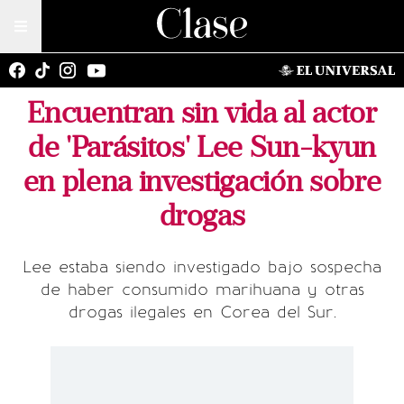
Encuentran sin vida al actor
de 'Parásitos' Lee Sun-kyun
en plena investigación sobre
drogas
Lee estaba siendo investigado bajo sospecha
de haber consumido marihuana y otras
drogas ilegales en Corea del Sur.