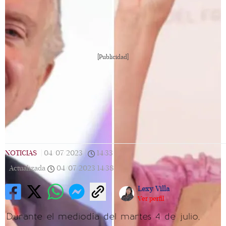
[Publicidad]
NOTICIAS
|
04/07/2023
|
14:33
|
Actualizada
04/07/2023
14:38
Lexy Villa
Ver perfil
Durante el mediodía del martes 4 de julio,