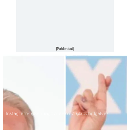
[Publicidad]
Instagram: @santiagocreelm / @xochitlgalvez