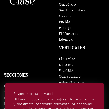
Querétaro
San Luis Potosí
Oaxaca
Puebla
Hidalgo
El Universal
Edomex
VERTICALES
El Gráfico
De10.mx
ViveUSA
SECCIONES
Confabulario
Aviso Oportuno
Inicio
Obituarios
Noticias
Respetamos tu privacidad
Consultas
Eventos
Utilizamos cookies para mejorar tu experiencia
Realeza
y mostrarte contenido relevante. Al continuar
SÍGUENOS
navegando, aceptas nuestra política de cookies