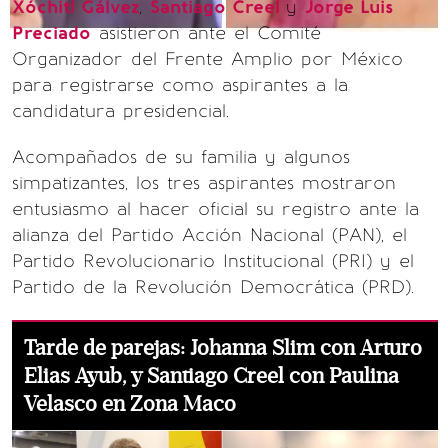
Xóchitl Gálvez
,
Santiago Creel
y
Jorge Luis
Preciado
asistieron ante el Comité
Organizador del Frente Amplio por México
para registrarse como aspirantes a la
candidatura presidencial.
Acompañados de su familia y algunos
simpatizantes, los tres aspirantes mostraron
entusiasmo al hacer oficial su registro ante la
alianza del Partido Acción Nacional (PAN), el
Partido Revolucionario Institucional (PRI) y el
Partido de la Revolución Democrática (PRD).
Tarde de parejas: Johanna Slim con Arturo
Elias Ayub, y Santiago Creel con Paulina
Velasco en Zona Maco