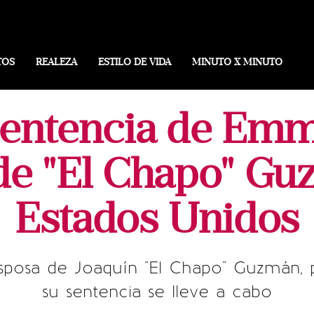
TOS
REALEZA
ESTILO DE VIDA
MINUTO X MINUTO
sentencia de Emm
de "El Chapo" Gu
Estados Unidos
posa de Joaquín "El Chapo" Guzmán, 
su sentencia se lleve a cabo