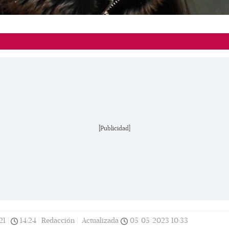
[Publicidad]
21
|
14:24
|
Redacción |
Actualizada
05/05/2023
10:33