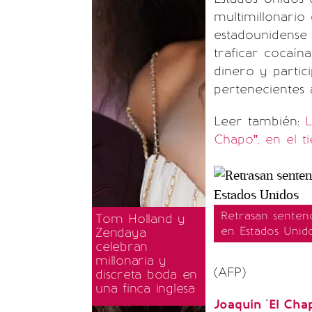
multimillonario
estadounidense 
traficar cocaín
dinero y partic
pertenecientes 
Leer también:
L
Chapo”, en el 
Retrasan senten
Tom Holland y
en Estados Unid
Zendaya
celebran
millonaria y
(AFP)
discreta boda en
una finca inglesa
Joaquín
"
El Cha