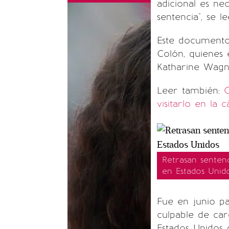
adicional es n
sentencia", se l
Este documento
Colón, quienes 
Katharine Wagne
Leer también:
G
visitarlo en la c
Retrasan senten
en Estados Unid
Fue en junio 
culpable de car
Estados Unidos 