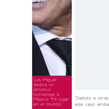
Luis Miguel
dedica un
emotivo
homenaje a
"Debido a otras
México: “Mi lugar
en el mundo"
este caso, amba