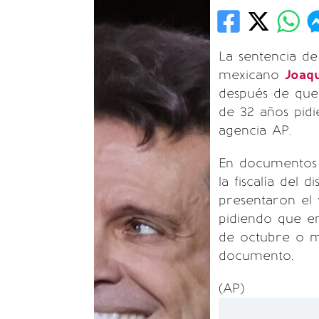
La sentencia d
mexicano
Joaq
después de que 
de 32 años pidi
agencia AP.
En documentos p
la fiscalía del
presentaron el 
pidiendo que en
de octubre o m
documento.
(AP)