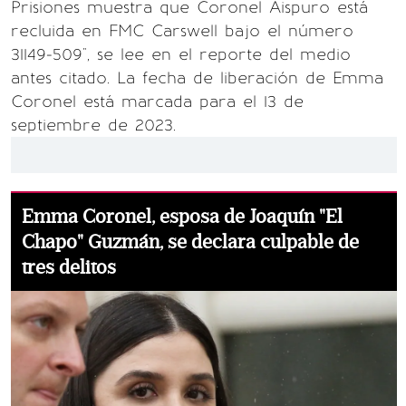
Prisiones muestra que Coronel Aispuro está
recluida en FMC Carswell bajo el número
31149-509", se lee en el reporte del medio
antes citado. La fecha de liberación de Emma
Coronel está marcada para el 13 de
septiembre de 2023.
Emma Coronel, esposa de Joaquín "El
Chapo" Guzmán, se declara culpable de
tres delitos