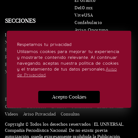
El Gráfico
De10.mx
ViveUSA
SECCIONES
Confabulario
Aviso Oportuno
Inicio
Obituarios
Noticias
Respetamos tu privacidad
Consultas
Eventos
Utilizamos cookies para mejorar tu experiencia
Realeza
y mostrarte contenido relevante. Al continuar
SÍGUENOS
navegando, aceptas nuestra política de cookies
Estilo de vida
y el tratamiento de tus datos personales.
Aviso
Minuto x Minuto
de Privacidad
.
Acepto Cookies
Edición Impresa
Noticias
Quiénes somos
Realeza
Contacto
Directorio
Eventos
Publicidad
Estilo de vida
Videos
Aviso Privacidad
Consultas
Copyright © Todos los derechos reservados | EL UNIVERSAL,
Compañía Periodística Nacional. De no existir previa
autorización, queda expresamente prohibida la Publicación,