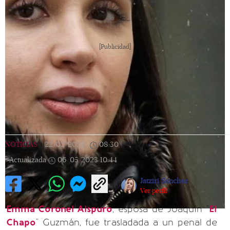
[Publicidad]
NOTICIAS
|
22/02/2022
|
08:30
|
Actualizada
06/05/2023
10:44
Jatziri Sánchez
Ver perfil
Emma Coronel Aispuro
, esposa de Joaquín "
El
Chapo
" Guzmán, fue trasladada a un penal de