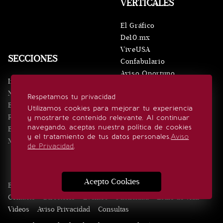
VERTICALES
El Gráfico
De10.mx
ViveUSA
SECCIONES
Confabulario
Aviso Oportuno
Inicio
Obituarios
Noticias
Respetamos tu privacidad
Consultas
Eventos
Utilizamos cookies para mejorar tu experiencia
Realeza
y mostrarte contenido relevante. Al continuar
SÍGUENOS
navegando, aceptas nuestra política de cookies
Estilo de vida
y el tratamiento de tus datos personales.
Aviso
Minuto x Minuto
de Privacidad
.
Acepto Cookies
Edición Impresa
Noticias
Quiénes somos
Realeza
Contacto
Directorio
Eventos
Publicidad
Estilo de vida
Videos
Aviso Privacidad
Consultas