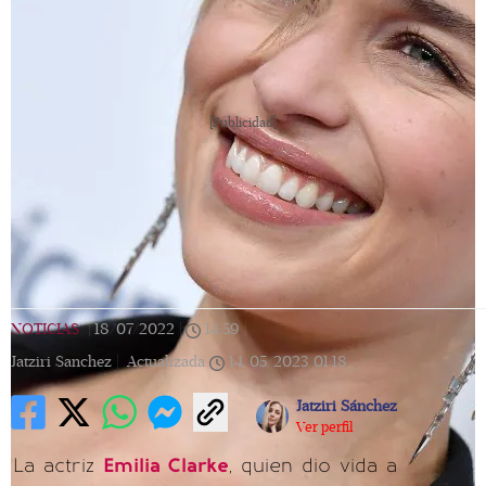
[Publicidad]
NOTICIAS
|
18/07/2022
|
14:59
|
Jatziri Sanchez |
Actualizada
14/05/2023
01:18
Jatziri Sánchez
Ver perfil
La actriz
Emilia Clarke
, quien dio vida a