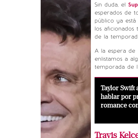
Sin duda, el
Sup
esperados de to
público ya está
los aficionados
de la temporad
A la espera de
enlistamos a al
temporada de l
Taylor Swift
hablar por p
romance con
Travis Kelc