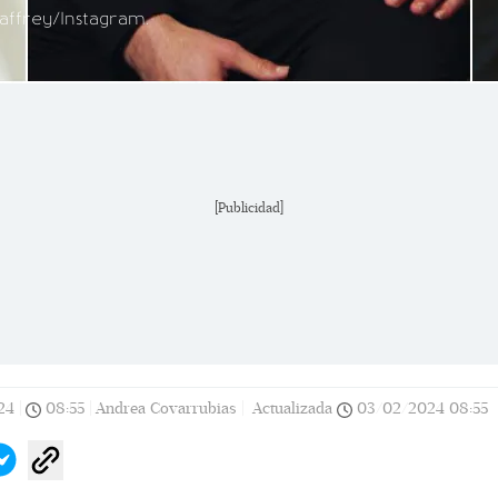
affrey/Instagram.
[Publicidad]
24
|
08:55
|
Andrea Covarrubias |
Actualizada
03/02/2024
08:55