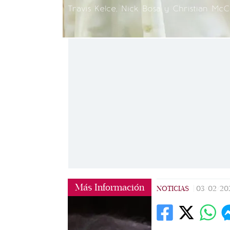
Travis Kelce, Nick Bosa y Christian McC
Más Información
NOTICIAS
|
03/02/20