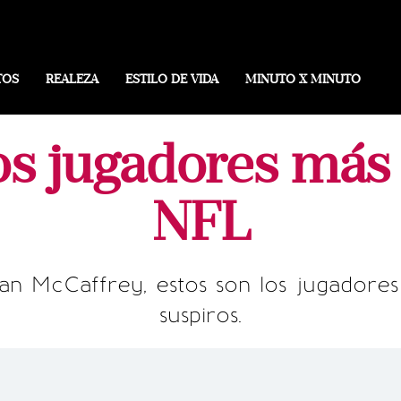
TOS
REALEZA
ESTILO DE VIDA
MINUTO X MINUTO
los jugadores más 
NFL
tian McCaffrey, estos son los jugador
suspiros.