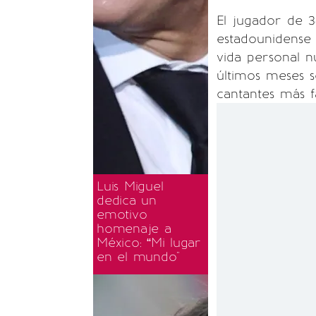
El jugador de 
estadounidense 
vida personal n
últimos meses 
cantantes más 
Luis Miguel
dedica un
emotivo
homenaje a
México: “Mi lugar
en el mundo"