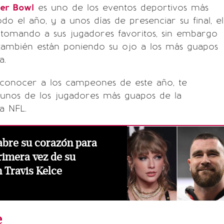
er Bowl
es uno de los eventos deportivos más
do el año, y a unos días de presenciar su final, el
 tomando a sus jugadores favoritos, sin embargo
 también están poniendo su ojo a los más guapos
a.
 conocer a los campeones de este año, te
gunos de los jugadores más guapos de la
a NFL.
 abre su corazón para
rimera vez de su
 Travis Kelce
e