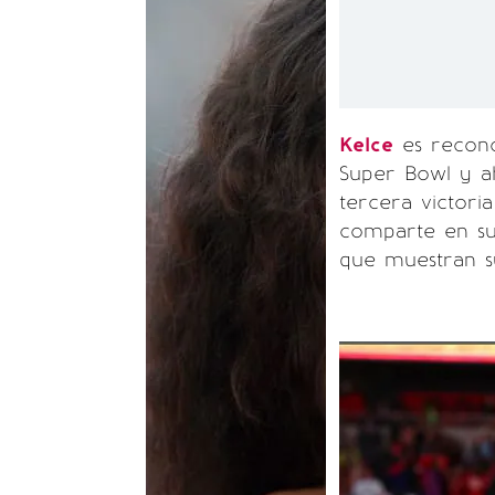
Kelce
es recono
Super Bowl y a
tercera victori
comparte en su 
que muestran s