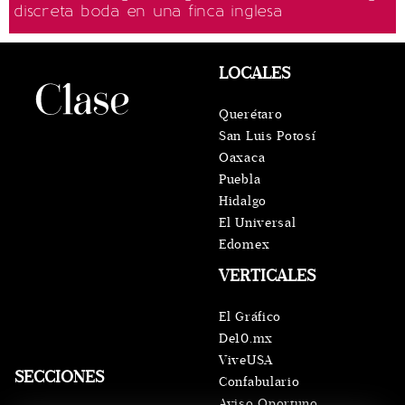
discreta boda en una finca inglesa
LOCALES
Querétaro
San Luis Potosí
Oaxaca
Puebla
Hidalgo
El Universal
Edomex
VERTICALES
El Gráfico
De10.mx
ViveUSA
SECCIONES
Confabulario
Aviso Oportuno