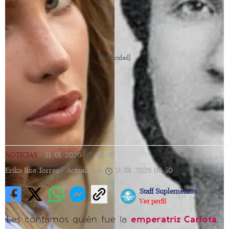
[Publicidad]
NOTICIAS
|
31/01/2026
|
08:50
|
Erika Roa Torres |
Actualizada
31/01/2026
08:50
Staff Suplementos
Ver perfil
Les contamos quién fue la
emperatriz Carlota
,