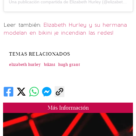
Una publicación compartida de Elizabeth Hurley (@elizabethhurley1)
Leer también:
Elizabeth Hurley y su hermana
modelan en bikini ¡e incendian las redes!
TEMAS RELACIONADOS
elizabeth hurley
bikini
hugh grant
Más Información