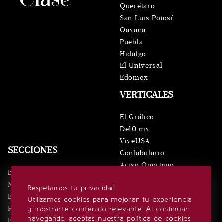
Querétaro
San Luis Potosí
Oaxaca
Puebla
Hidalgo
El Universal
Edomex
VERTICALES
El Gráfico
De10.mx
ViveUSA
SECCIONES
Confabulario
Aviso Oportuno
Inicio
Obituarios
Noticias
Respetamos tu privacidad
Consultas
Eventos
Utilizamos cookies para mejorar tu experiencia
Realeza
y mostrarte contenido relevante. Al continuar
SÍGUENOS
navegando, aceptas nuestra política de cookies
Estilo de vida