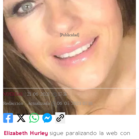
[Publicidad]
NOTICIAS
|
21/06/2021
|
17:51
|
Redacción |
Actualizada
06/05/2023
07:18
Elizabeth Hurley
sigue paralizando la web con