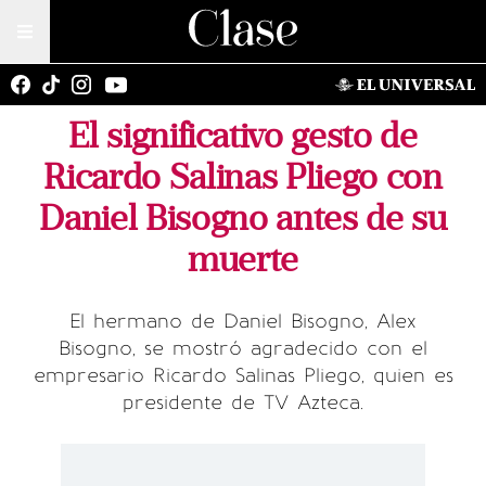
El significativo gesto de
Ricardo Salinas Pliego con
Daniel Bisogno antes de su
muerte
El hermano de Daniel Bisogno, Alex
Bisogno, se mostró agradecido con el
empresario Ricardo Salinas Pliego, quien es
presidente de TV Azteca.