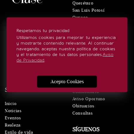
Querétaro
San Luis Potosí
Oaxaca
Puebla
Respetamos tu privacidad
Hidalgo
Utilizamos cookies para mejorar tu experiencia
El Universal
y mostrarte contenido relevante. Al continuar
Edomex
navegando, aceptas nuestra política de cookies
y el tratamiento de tus datos personales.
Aviso
VERTICALES
de Privacidad
.
El Gráfico
De10.mx
Acepto Cookies
ViveUSA
SECCIONES
Confabulario
Aviso Oportuno
Inicio
Obituarios
Noticias
Consultas
Eventos
Realeza
SÍGUENOS
Estilo de vida