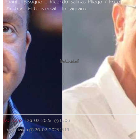
Daniel Bisogno y Ricardo Salinas Pliego / Fotos:
Archivo El Universal - Instagram
[Publicidad]
NOTICIAS
|
26/02/2025
|
15:06
|
Actualizada
26/02/2025
15:16