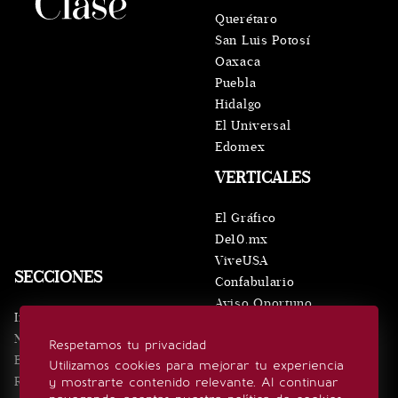
Querétaro
San Luis Potosí
Oaxaca
Puebla
Hidalgo
El Universal
Edomex
VERTICALES
El Gráfico
De10.mx
ViveUSA
SECCIONES
Confabulario
Aviso Oportuno
Inicio
Obituarios
Noticias
Respetamos tu privacidad
Consultas
Eventos
Utilizamos cookies para mejorar tu experiencia
Realeza
y mostrarte contenido relevante. Al continuar
SÍGUENOS