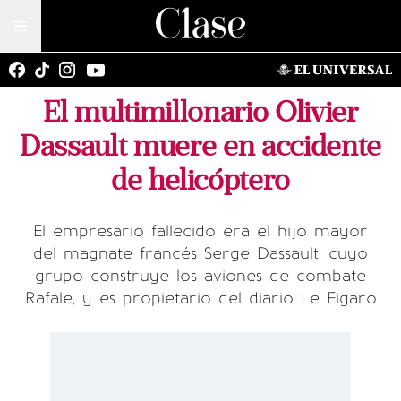
El multimillonario Olivier
Dassault muere en accidente
de helicóptero
El empresario fallecido era el hijo mayor
del magnate francés Serge Dassault, cuyo
grupo construye los aviones de combate
Rafale, y es propietario del diario Le Figaro