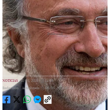
[Publicidad]
NOTICIAS
|
11/03/2021
|
14:08
|
Redacción |
Actualizada
06/05/2023
07:01