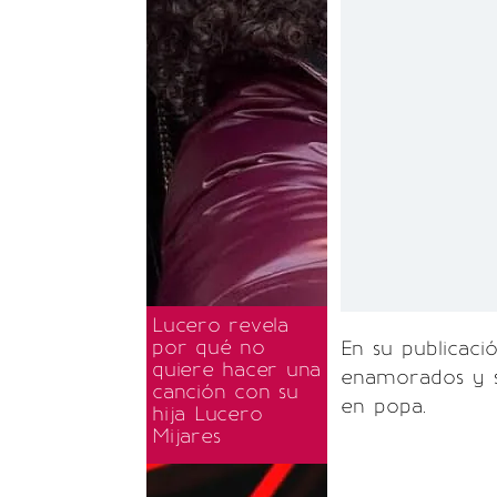
Lucero revela
por qué no
En su publicac
quiere hacer una
enamorados y s
canción con su
en popa.
hija Lucero
Mijares