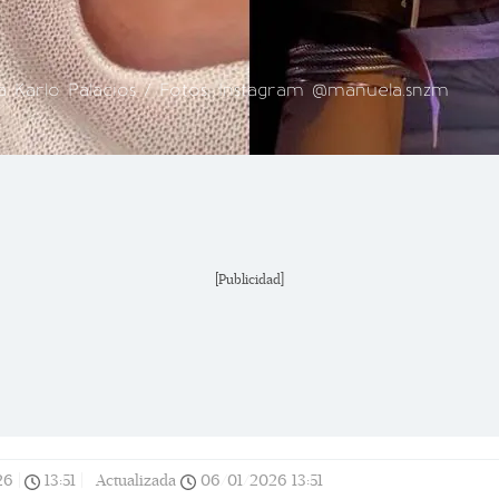
 a Karlo Palacios / Fotos: Instagram @manuela.snzm
[Publicidad]
26
|
13:51
|
Actualizada
06/01/2026
13:51