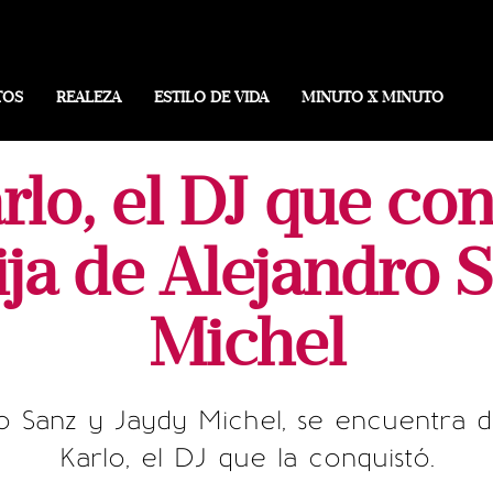
TOS
REALEZA
ESTILO DE VIDA
MINUTO X MINUTO
rlo, el DJ que co
ja de Alejandro 
Michel
ro Sanz y Jaydy Michel, se encuentra
Karlo, el DJ que la conquistó.