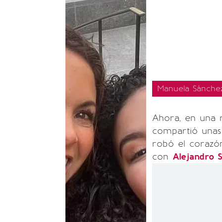
Manuela Sánchez
Ahora, en una r
compartió unas 
robó el corazó
con
Alejandro 