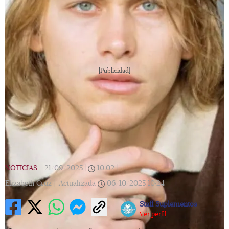
[Publicidad]
NOTICIAS
|
21/09/2025
|
10:02
|
Elizabeth Cruz |
Actualizada
06/10/2025
10:24
Staff Suplementos
Ver perfil