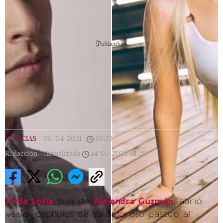
[Publicidad]
NOTICIAS
|
08/04/2021
|
10:20
|
Redacción |
Actualizada
14/05/2023
01:29
Frida Sofía
, hija de
Alejandra Guzmán
, abrió
varios capítulos de su doloroso pasado al