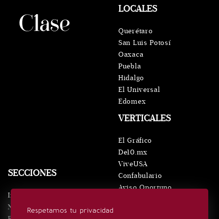
LOCALES
Querétaro
San Luis Potosí
Oaxaca
Puebla
Hidalgo
El Universal
Edomex
VERTICALES
El Gráfico
De10.mx
ViveUSA
SECCIONES
Confabulario
Aviso Oportuno
Inicio
Obituarios
Noticias
Respetamos tu privacidad
Consultas
Eventos