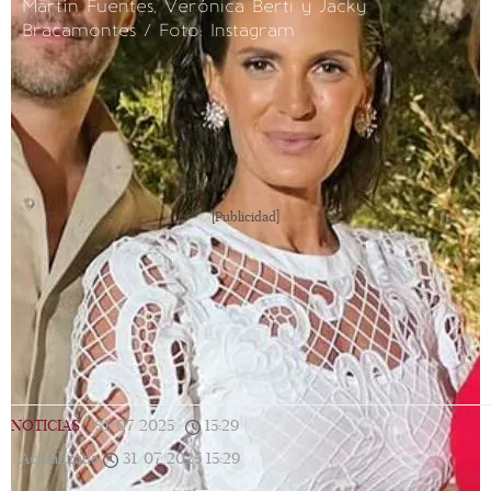
Martín Fuentes, Verónica Berti y Jacky
Bracamontes / Foto: Instagram
[Publicidad]
NOTICIAS
|
31/07/2025
|
15:29
|
Actualizada
31/07/2025
15:29