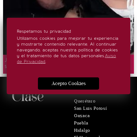
Respetamos tu privacidad
Utilizamos cookies para mejorar tu experiencia
y mostrarte contenido relevante. Al continuar
navegando, aceptas nuestra política de cookies
y el tratamiento de tus datos personales.
Aviso
José Eduardo Derbez comparte nueva foto de
de Privacidad
.
su hija en medio de rumores de separación
Acepto Cookies
LOCALES
Querétaro
San Luis Potosí
Oaxaca
Puebla
Hidalgo