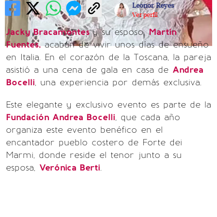
Leonor Reyes
Ver perfil
Jacky Bracamontes
y su esposo,
Martín
Fuentes,
acaban de vivir unos días de ensueño
en Italia. En el corazón de la Toscana, la pareja
asistió a una cena de gala en casa de
Andrea
Bocelli
, una experiencia por demás exclusiva.
Este elegante y exclusivo evento es parte de la
Fundación Andrea Bocelli
, que cada año
organiza este evento benéfico en el
encantador pueblo costero de Forte dei
Marmi, donde reside el tenor junto a su
esposa,
Verónica Berti
.