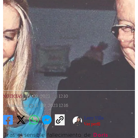
[Publicidad]
NOTICIAS
|
13/09/2023
|
12:10
|
Actualizada
13/09/2023
12:16
Lexy Villa
Ver perfil
Tras el sensible fallecimiento de
Doris