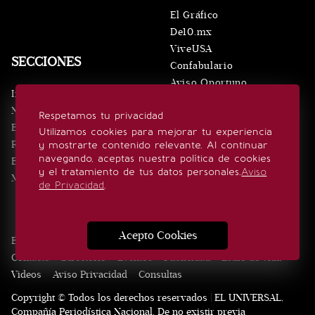
El Gráfico
De10.mx
ViveUSA
SECCIONES
Confabulario
Aviso Oportuno
Inicio
Obituarios
Noticias
Respetamos tu privacidad
Consultas
Eventos
Utilizamos cookies para mejorar tu experiencia
Realeza
y mostrarte contenido relevante. Al continuar
SÍGUENOS
navegando, aceptas nuestra política de cookies
Estilo de vida
y el tratamiento de tus datos personales.
Aviso
Minuto x Minuto
de Privacidad
.
Acepto Cookies
Edición Impresa
Noticias
Quiénes somos
Realeza
Contacto
Directorio
Eventos
Publicidad
Estilo de vida
Videos
Aviso Privacidad
Consultas
Copyright © Todos los derechos reservados | EL UNIVERSAL,
Compañía Periodística Nacional. De no existir previa