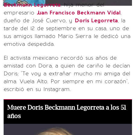
Beckmann Legorreta
, hija menor del
empresario
Juan Francisco Beckmann Vidal
,
dueño de José Cuervo, y
Doris Legorreta
, la
tarde del 12 de septiembre en su casa, uno de
sus amigos llamado Mario Sierra le dedicó una
emotiva despedida.
El activista mexicano recordó sus años de
amistad con Dora, a quien de cariño le decían
Doris; "Te voy a extrañar mucho mi amiga del
alma. Vuela Alto. Por siempre en mi corazón",
escribió en su Instagram.
Muere Doris Beckmann Legorreta a los 51
años