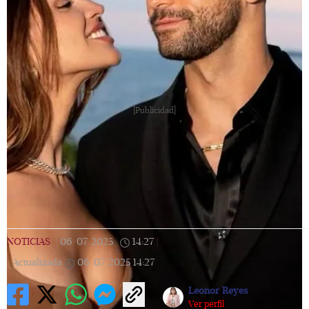
[Publicidad]
NOTICIAS
|
06/07/2025
|
14:27
|
Actualizada
06/07/2025
14:27
Leonor Reyes
Ver perfil