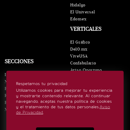
Hidalgo
El Universal
Edomex
VERTICALES
El Gráfico
De10.mx
ViveUSA
SECCIONES
Confabulario
Aviso Oportuno
Inicio
Obituarios
Noticias
Respetamos tu privacidad
Consultas
Eventos
Utilizamos cookies para mejorar tu experiencia
Realeza
y mostrarte contenido relevante. Al continuar
SÍGUENOS
navegando, aceptas nuestra política de cookies
Estilo de vida
y el tratamiento de tus datos personales.
Aviso
Minuto x Minuto
de Privacidad
.