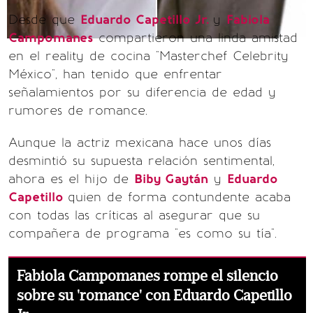
Desde que
Eduardo Capetillo Jr.
y
Fabiola
Campomanes
compartieron una linda amistad
en el reality de cocina "Masterchef Celebrity
México", han tenido que enfrentar
señalamientos por su diferencia de edad y
rumores de romance.
Aunque la actriz mexicana hace unos días
desmintió su supuesta relación sentimental,
ahora es el hijo de
Biby Gaytán
y
Eduardo
Capetillo
quien de forma contundente acaba
con todas las críticas al asegurar que su
compañera de programa "es como su tía".
Fabiola Campomanes rompe el silencio
sobre su 'romance' con Eduardo Capetillo