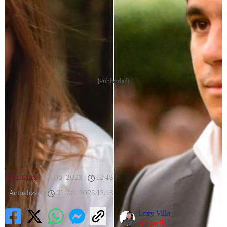
[Publicidad]
NOTICIAS
|
31/08/2023
|
12:48
|
Actualizada
31/08/2023
12:48
Lexy Villa
Ver perfil