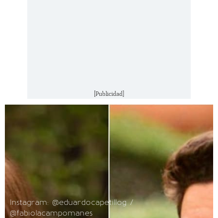
[Publicidad]
Instagram: @eduardocapetillog /
@fabiolacampomanes