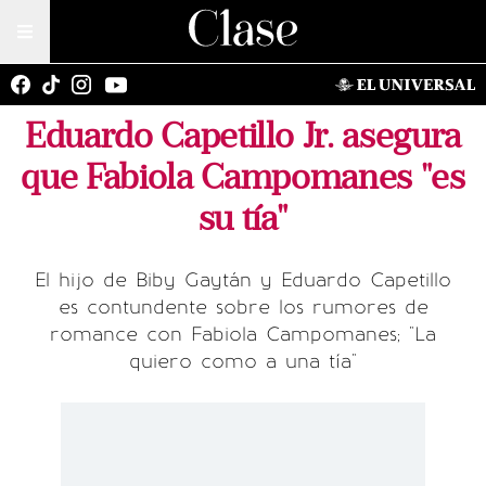
Eduardo Capetillo Jr. asegura
que Fabiola Campomanes "es
su tía"
El hijo de Biby Gaytán y Eduardo Capetillo
es contundente sobre los rumores de
romance con Fabiola Campomanes; "La
quiero como a una tía"