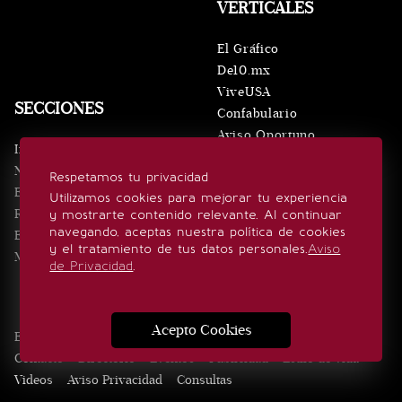
VERTICALES
El Gráfico
De10.mx
ViveUSA
SECCIONES
Confabulario
Aviso Oportuno
Inicio
Obituarios
Noticias
Respetamos tu privacidad
Consultas
Eventos
Utilizamos cookies para mejorar tu experiencia
Realeza
y mostrarte contenido relevante. Al continuar
SÍGUENOS
navegando, aceptas nuestra política de cookies
Estilo de vida
y el tratamiento de tus datos personales.
Aviso
Minuto x Minuto
de Privacidad
.
Acepto Cookies
Edición Impresa
Noticias
Quiénes somos
Realeza
Contacto
Directorio
Eventos
Publicidad
Estilo de vida
Videos
Aviso Privacidad
Consultas