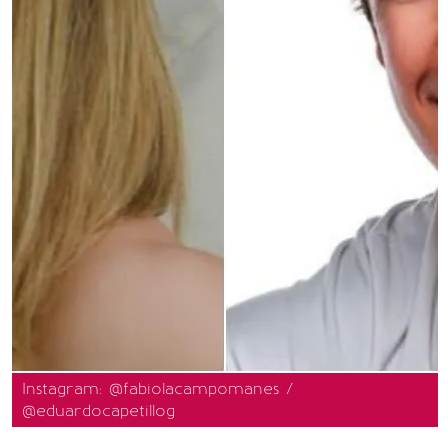
Instagram: @fabiolacampomanes /
@eduardocapetillog