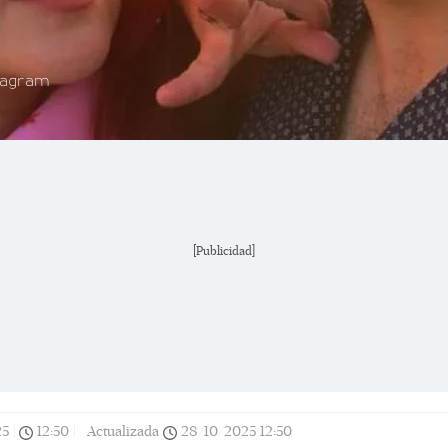
tagram
[Publicidad]
25
|
12:50
|
Actualizada
28/10/2025
12:50