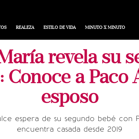
TOS
REALEZA
ESTILO DE VIDA
MINUTO X MINUTO
María revela su 
 Conoce a Paco Á
esposo
ulce espera de su segundo bebé con P
encuentra casada desde 2019