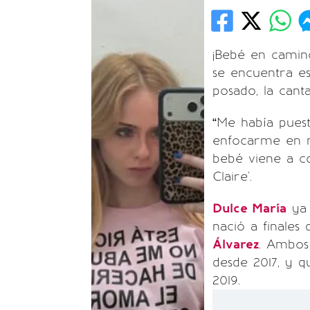
¡Bebé en camin
se encuentra es
posado, la canta
“Me había puest
enfocarme en mi
bebé viene a co
Claire'.
Dulce María
ya
nació a finale
Álvarez
. Ambos
desde 2017, y 
2019.