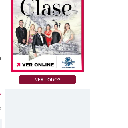
o
e
VER TODOS
o
e