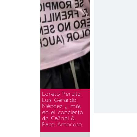
Loreto Peralta,
Luis Gerardo
Méndez y más
en el concierto
de Ca7riel &
Paco Amoroso