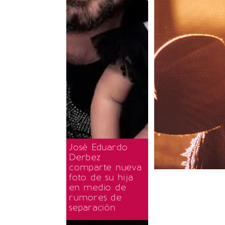
José Eduardo
Derbez
comparte nueva
foto de su hija
en medio de
rumores de
separación