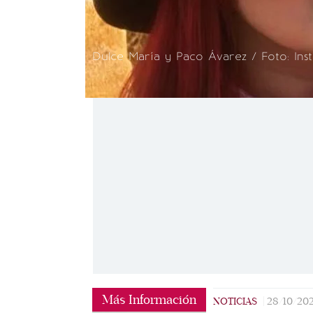
Dulce María y Paco Ávarez / Foto: Ins
Más Información
NOTICIAS
|
28/10/20