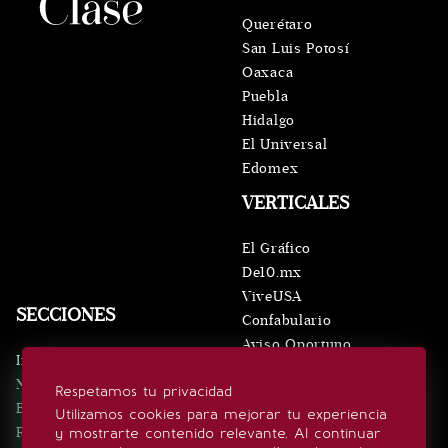
Querétaro
San Luis Potosí
Oaxaca
Puebla
Hidalgo
El Universal
Edomex
VERTICALES
El Gráfico
De10.mx
ViveUSA
SECCIONES
Confabulario
Aviso Oportuno
Inicio
Obituarios
Noticias
Respetamos tu privacidad
Consultas
Eventos
Utilizamos cookies para mejorar tu experiencia
Realeza
y mostrarte contenido relevante. Al continuar
SÍGUENOS