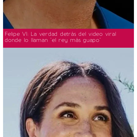
Felipe VI: La verdad detrás del video viral
donde lo llaman "el rey más guapo"