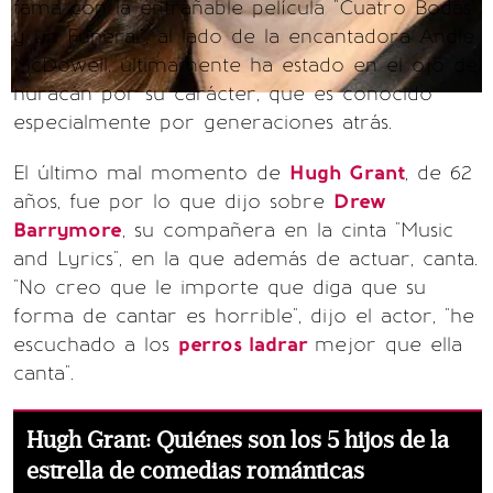
fama con la entrañable película "Cuatro Bodas
y un Funeral", al lado de la encantadora Andie
McDowell, últimamente ha estado en el ojo del
huracán por su carácter, que es conocido
especialmente por generaciones atrás.
El último mal momento de
Hugh Grant
, de 62
años, fue por lo que dijo sobre
Drew
Barrymore
, su compañera en la cinta "Music
and Lyrics", en la que además de actuar, canta.
"No creo que le importe que diga que su
forma de cantar es horrible", dijo el actor, "he
escuchado a los
perros ladrar
mejor que ella
canta".
Hugh Grant: Quiénes son los 5 hijos de la
estrella de comedias románticas