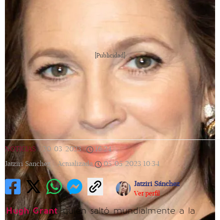
[Publicidad]
NOTICIAS
|
20/03/2023
|
16:24
|
Jatziri Sanchez |
Actualizada
05/05/2023
10:34
Jatziri Sánchez
Ver perfil
Hugh Grant
, quien saltó mundialmente a la