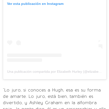
Ver esta publicación en Instagram
Una publicación compartida por Elizabeth Hurley (@elizabethhurley1)
"Lo juro, si conoces a Hugh, esa es su forma
de amarte. Lo juro, está bien, también es
divertido, y Ashley Graham en la alfombra
roja... la gente dice, él es un cascarrabias y ella