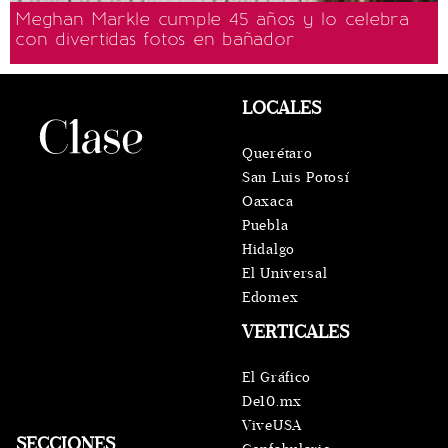
Meghan Markle cumple 45 años y lo celebra
con divertidas fotos en bañador
LOCALES
Querétaro
San Luis Potosí
Oaxaca
Puebla
Hidalgo
El Universal
Edomex
VERTICALES
El Gráfico
De10.mx
ViveUSA
SECCIONES