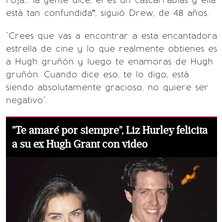
está tan confundida”, siguió Drew, de 48 años.
"Crees que vas a encontrar a esta encantadora
estrella de cine y lo que realmente obtienes es
a Hugh gruñón y luego te enamoras de Hugh
gruñón. Cuando dice eso, te lo digo, está
siendo absolutamente gracioso, no quiere ser
negativo".
"Te amaré por siempre", Liz Hurley felicita
a su ex Hugh Grant con video