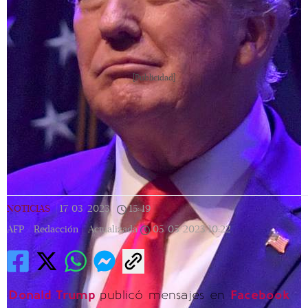
[Publicidad]
NOTICIAS
|
17/03/2023
|
15:49
|
AFP / Redacción |
Actualizada
05/05/2023
10:22
Donald Trump
publicó mensajes en
Facebook