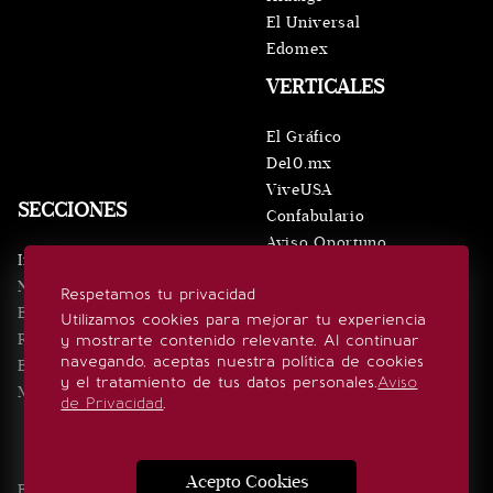
El Universal
Edomex
VERTICALES
El Gráfico
De10.mx
ViveUSA
SECCIONES
Confabulario
Aviso Oportuno
Inicio
Obituarios
Noticias
Respetamos tu privacidad
Consultas
Eventos
Utilizamos cookies para mejorar tu experiencia
Realeza
y mostrarte contenido relevante. Al continuar
SÍGUENOS
navegando, aceptas nuestra política de cookies
Estilo de vida
y el tratamiento de tus datos personales.
Aviso
Minuto x Minuto
de Privacidad
.
Acepto Cookies
Edición Impresa
Noticias
Quiénes somos
Realeza