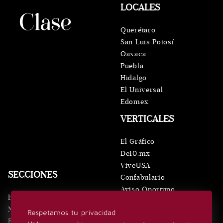
LOCALES
Querétaro
San Luis Potosí
Oaxaca
Puebla
Hidalgo
El Universal
Edomex
VERTICALES
El Gráfico
De10.mx
ViveUSA
SECCIONES
Confabulario
Aviso Oportuno
Inicio
Obituarios
Noticias
Respetamos tu privacidad
Consultas
Eventos