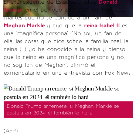
El expresidente de Estados Unidos,
Donald
Trump
, en el período 2017-2021, confesó este
martes que no se considera un "fan" de
Meghan Markle
y dijo que la
reina Isabel II
es
una "magnífica persona". "No soy un fan de
ella, las cosas que dice sobre la familia real, la
reina (...) yo he conocido a la reina y pienso
que la reina es una magnífica persona y no,
no soy fan de Meghan", afirmó el
exmandatario en una entrevista con Fox News.
Donald Trump arremete: si Meghan Markle se
postula en 2024, él también lo hará
(AFP)