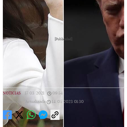
[Publicidad]
NOTICIAS
|
17/03/2021
|
09:54
|
Redacción |
Actualizada
14/05/2023
01:30