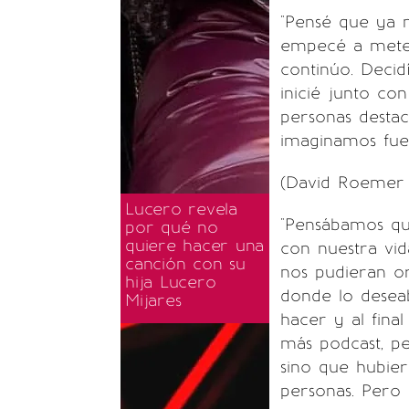
"Pensé que ya 
empecé a mete
continúo. Decid
inicié junto co
personas desta
imaginamos fuer
(David Roemer 
Lucero revela
"Pensábamos q
por qué no
quiere hacer una
con nuestra vid
canción con su
nos pudieran o
hija Lucero
donde lo desea
Mijares
hacer y al fin
más podcast, p
sino que hubier
personas. Pero