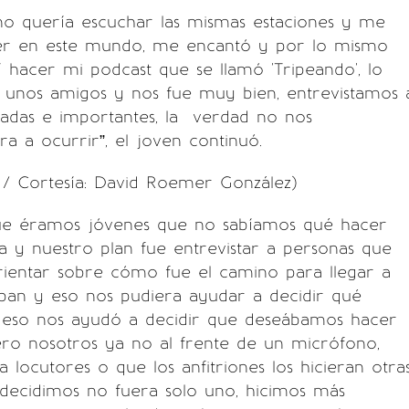
no quería escuchar las mismas estaciones y me
r en este mundo, me encantó y por lo mismo
í hacer mi podcast que se llamó 'Tripeando', lo
n unos amigos y nos fue muy bien, entrevistamos 
cadas e importantes, la verdad no nos
a a ocurrir”, el joven continuó.
/ Cortesía: David Roemer González)
ue éramos jóvenes que no sabíamos qué hacer
a y nuestro plan fue entrevistar a personas que
rientar sobre cómo fue el camino para llegar a
ban y eso nos pudiera ayudar a decidir qué
al eso nos ayudó a decidir que deseábamos hacer
ero nosotros ya no al frente de un micrófono,
a locutores o que los anfitriones los hicieran otra
 decidimos no fuera solo uno, hicimos más