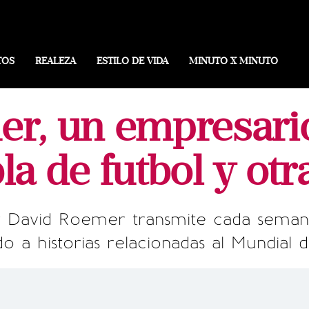
TOS
REALEZA
ESTILO DE VIDA
MINUTO X MINUTO
r, un empresari
la de futbol y otr
 David Roemer transmite cada seman
o a historias relacionadas al Mundial d