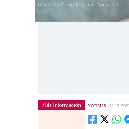
(Cortesía David Roemer González)
Más Información
NOTICIAS
|
12/12/202