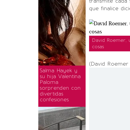
transmite cada
que finalice dic
David Roemer, u
cosas
(David Roemer 
Salma Hayek y
su hija Valentina
Paloma
sorprenden con
divertidas
confesiones