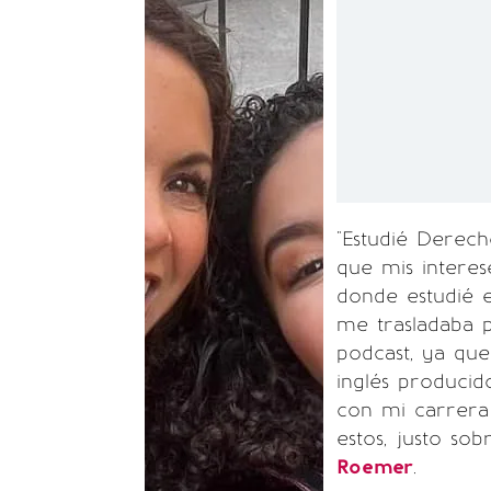
"Estudié Derec
que mis interes
donde estudié e
me trasladaba 
podcast, ya que
inglés producid
con mi carrera
estos, justo sob
Roemer
.