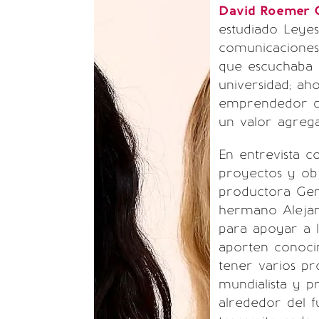
David Roemer G
estudiado Leyes
comunicaciones
que escuchaba m
universidad; ah
emprendedor q
un valor agreg
En entrevista 
proyectos y ob
productora Genu
hermano Alejan
para apoyar a 
aporten conocim
tener varios pr
mundialista y p
alrededor del f