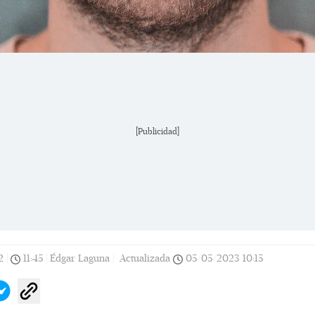
[Publicidad]
2
|
11:45
|
Édgar Laguna |
Actualizada
05/05/2023
10:15