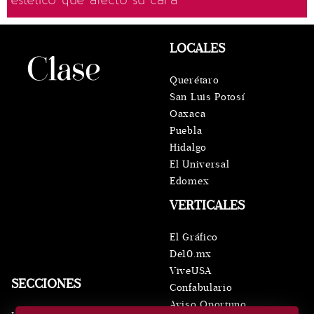
estético que afectó su cara
LOCALES
Querétaro
San Luis Potosí
Oaxaca
Puebla
Hidalgo
El Universal
Edomex
VERTICALES
El Gráfico
De10.mx
ViveUSA
SECCIONES
Confabulario
Aviso Oportuno