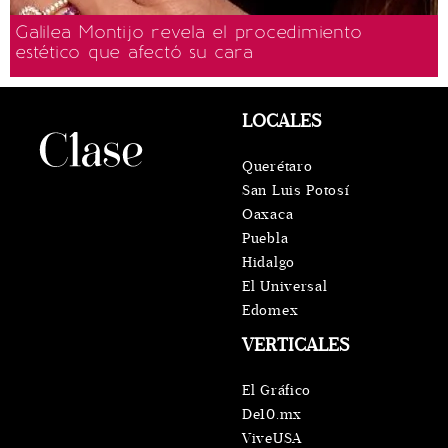
Galilea Montijo revela el procedimiento
estético que afectó su cara
LOCALES
Querétaro
San Luis Potosí
Oaxaca
Puebla
Hidalgo
El Universal
Edomex
VERTICALES
El Gráfico
De10.mx
ViveUSA