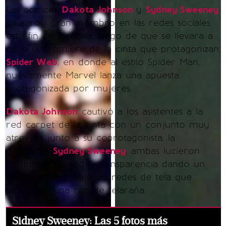
Las actrices
Dakota Johnson
y
Sydney Sweeney
causaron gran asombro en las redes sociales
este fin de semana, luego de que se llevara a
cabo la premiere de la cinta que protagonizan,
Spider Web
, en donde al estilo Spider Man,
nuevamente Marvel lanza una apuesta
protagonizada por mujeres.
Dakota Johnson
cautivó a los asistentes a la
red carpet de la cinta con un conjunto muy
atrevido junto a su coprotagonista, la
guapísima
Sydney Sweeney
, ambas lucieron
conjuntos de red y transparencia dando un
efecto ‘naked’ bajo las redes de tela que
simulaban una red de telaraña.
Sidney Sweeney: Las 5 fotos más