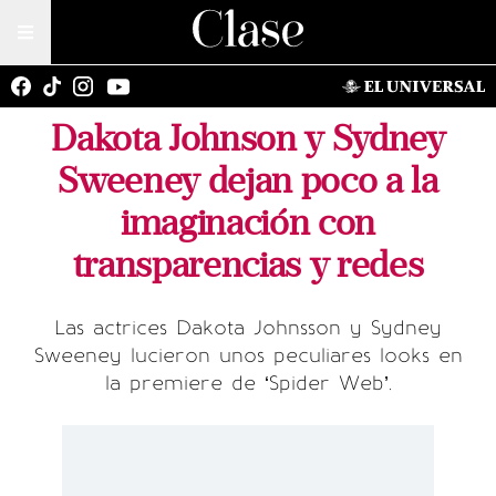
Dakota Johnson y Sydney
Sweeney dejan poco a la
imaginación con
transparencias y redes
Las actrices Dakota Johnsson y Sydney
Sweeney lucieron unos peculiares looks en
la premiere de ‘Spider Web’.