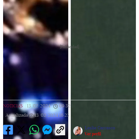
[Publicidad]
NOTICIAS
|
13/02/2024
|
09:32
|
Actualizada
13/02/2024
16:25
Leslie Carrasco
Ver perfil