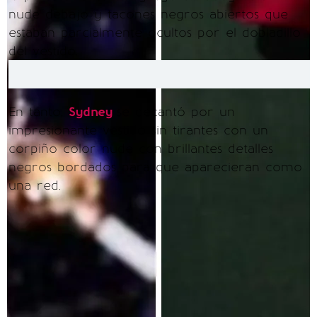
nude debajo y tacones negros abiertos que
estaban parcialmente ocultos por el dobladillo
del vestido.
En tanto,
Sydney
se decantó por un
impresionante vestido sin tirantes con un
corpiño color nude con brillantes detalles
negros bordados para que aparecieran como
una red.