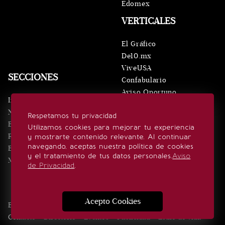
Edomex
VERTICALES
El Gráfico
De10.mx
ViveUSA
SECCIONES
Confabulario
Aviso Oportuno
Inicio
Obituarios
Noticias
Respetamos tu privacidad
Consultas
Eventos
Utilizamos cookies para mejorar tu experiencia
Realeza
y mostrarte contenido relevante. Al continuar
SÍGUENOS
navegando, aceptas nuestra política de cookies
Estilo de vida
y el tratamiento de tus datos personales.
Aviso
Minuto x Minuto
de Privacidad
.
Acepto Cookies
Edición Impresa
Noticias
Quiénes somos
Realeza
Contacto
Directorio
Eventos
Publicidad
Estilo de vida