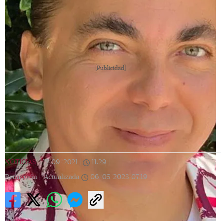
[Publicidad]
NOTICIAS
|
17/09/2021
|
11:29
|
Redacción |
Actualizada
06/05/2023
07:19