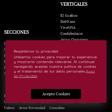
VERTICALES
El Gráfico
De10.mx
ViveUSA
SECCIONES
Confabulario
Aviso Oportuno
Inicio
Obituarios
Noticias
Respetamos tu privacidad
Consultas
Eventos
Utilizamos cookies para mejorar tu experiencia
Realeza
y mostrarte contenido relevante. Al continuar
SÍGUENOS
navegando, aceptas nuestra política de cookies
Estilo de vida
y el tratamiento de tus datos personales.
Aviso
Minuto x Minuto
de Privacidad
.
Acepto Cookies
Edición Impresa
Noticias
Quiénes somos
Realeza
Contacto
Directorio
Eventos
Publicidad
Estilo de vida
Videos
Aviso Privacidad
Consultas