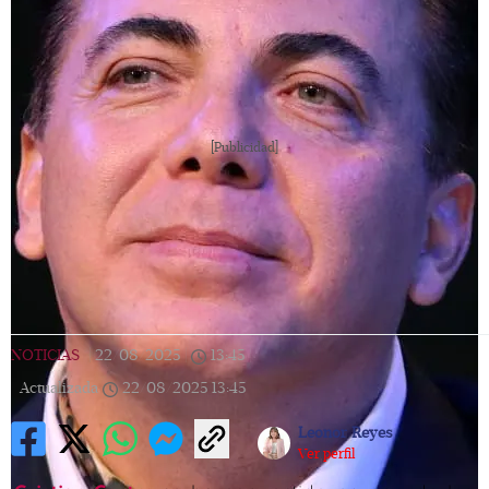
[Publicidad]
NOTICIAS
|
22/08/2025
|
13:45
|
Actualizada
22/08/2025
13:45
Leonor Reyes
Ver perfil