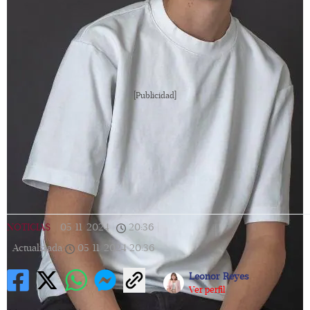
[Publicidad]
NOTICIAS
|
05/11/2024
|
20:36
|
Actualizada
05/11/2024
20:36
Leonor Reyes
Ver perfil