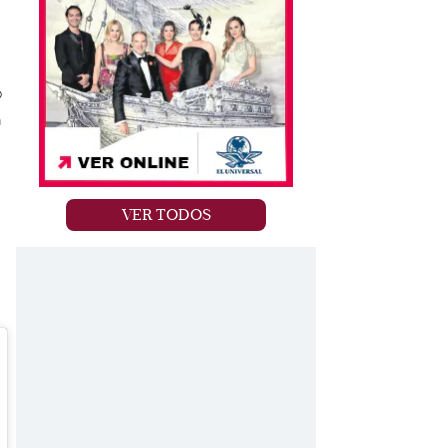
o
n
VER TODOS