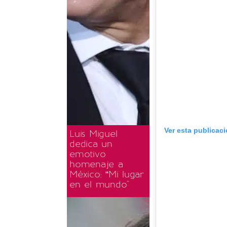
Ver esta publicac
Luis Miguel
dedica un
emotivo
homenaje a
México: “Mi lugar
en el mundo"