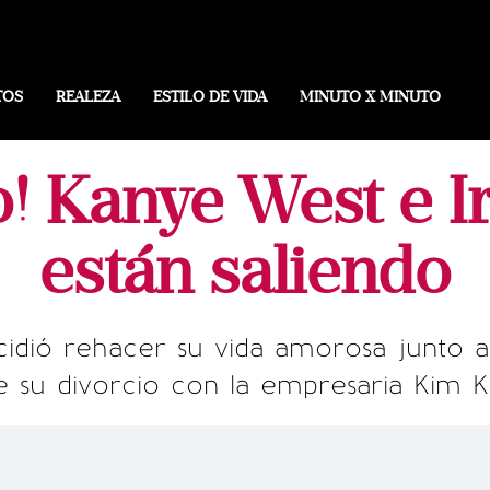
TOS
REALEZA
ESTILO DE VIDA
MINUTO X MINUTO
! Kanye West e Ir
están saliendo
idió rehacer su vida amorosa junto a
 su divorcio con la empresaria Kim K