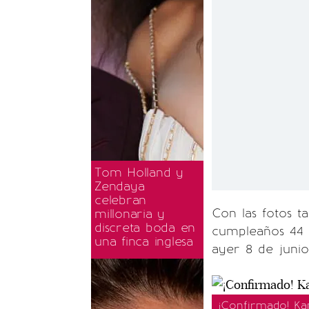
Tom Holland y
Zendaya
celebran
Con las fotos t
millonaria y
discreta boda en
cumpleaños 44 j
una finca inglesa
ayer 8 de junio
¡Confirmado! Kan