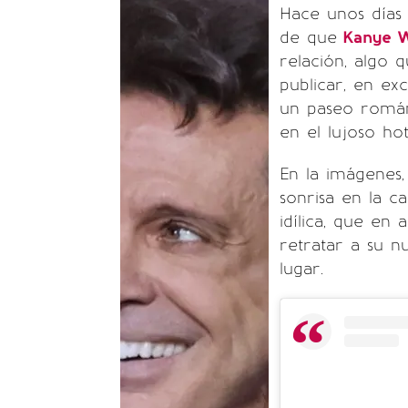
Hace unos días
de que
Kanye 
relación, algo q
publicar, en ex
un paseo román
en el lujoso hot
En la imágenes
sonrisa en la c
idílica, que e
retratar a su 
lugar.