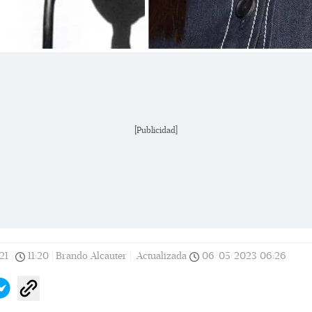
[Publicidad]
21
|
11:20
|
Brando Alcauter |
Actualizada
06/05/2023
06:26