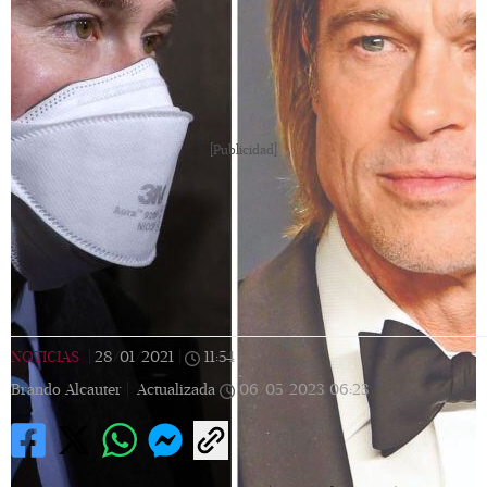
[Publicidad]
NOTICIAS
|
28/01/2021
|
11:54
|
Brando Alcauter |
Actualizada
06/05/2023
06:23