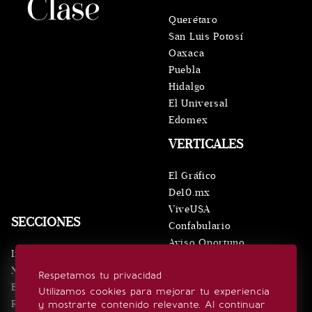
Querétaro
San Luis Potosí
Oaxaca
Puebla
Hidalgo
El Universal
Edomex
VERTICALES
El Gráfico
De10.mx
ViveUSA
SECCIONES
Confabulario
Aviso Oportuno
Inicio
Obituarios
Noticias
Respetamos tu privacidad
Consultas
Eventos
Utilizamos cookies para mejorar tu experiencia
Realeza
y mostrarte contenido relevante. Al continuar