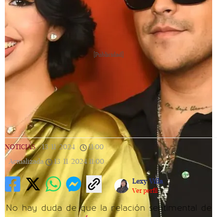
[Publicidad]
NOTICIAS
|
13/11/2024
|
11:00
|
Actualizada
13/11/2024
11:00
Lexy Villa
Ver perfil
No hay duda de que la relación sentimental de