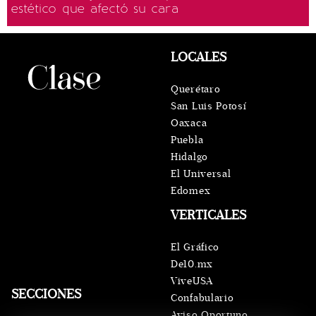
estético que afectó su cara
LOCALES
Querétaro
San Luis Potosí
Oaxaca
Puebla
Hidalgo
El Universal
Edomex
VERTICALES
El Gráfico
De10.mx
ViveUSA
SECCIONES
Confabulario
Aviso Oportuno