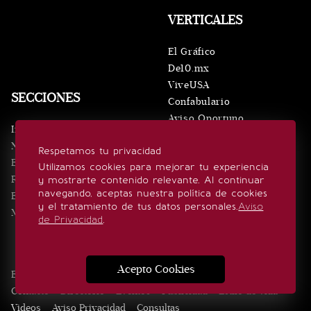
VERTICALES
El Gráfico
De10.mx
ViveUSA
SECCIONES
Confabulario
Aviso Oportuno
Inicio
Obituarios
Noticias
Respetamos tu privacidad
Consultas
Eventos
Utilizamos cookies para mejorar tu experiencia
Realeza
y mostrarte contenido relevante. Al continuar
SÍGUENOS
navegando, aceptas nuestra política de cookies
Estilo de vida
y el tratamiento de tus datos personales.
Aviso
Minuto x Minuto
de Privacidad
.
Acepto Cookies
Edición Impresa
Noticias
Quiénes somos
Realeza
Contacto
Directorio
Eventos
Publicidad
Estilo de vida
Videos
Aviso Privacidad
Consultas