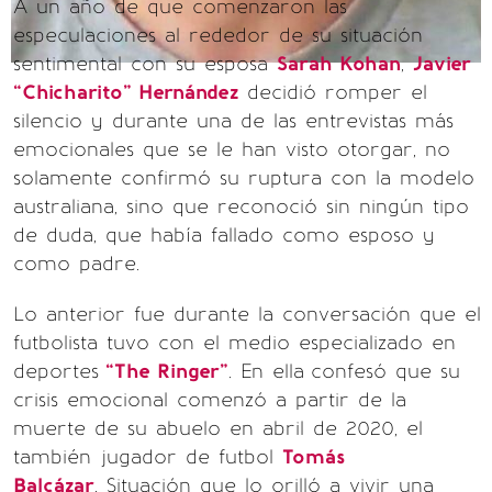
A un año de que comenzaron las
especulaciones al rededor de su situación
sentimental con su esposa
Sarah Kohan
,
Javier
“Chicharito” Hernández
decidió romper el
silencio y durante una de las entrevistas más
emocionales que se le han visto otorgar, no
solamente confirmó su ruptura con la modelo
australiana, sino que reconoció sin ningún tipo
de duda, que había fallado como esposo y
como padre.
Lo anterior fue durante la conversación que el
futbolista tuvo con el medio especializado en
deportes
“The Ringer”
. En ella
confesó que su
crisis emocional comenzó a partir de la
muerte de su abuelo en abril de 2020, el
también jugador de futbol
Tomás
Balcázar
. Situación que lo orilló a vivir una