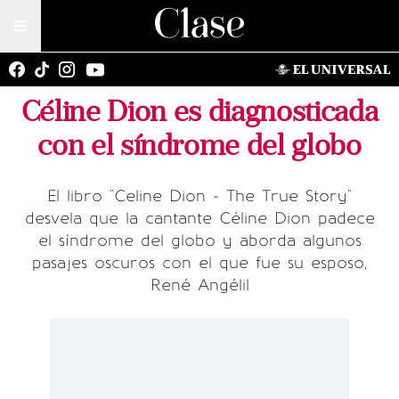
Céline Dion es diagnosticada
con el síndrome del globo
El libro "Celine Dion - The True Story"
desvela que la cantante Céline Dion padece
el síndrome del globo y aborda algunos
pasajes oscuros con el que fue su esposo,
René Angélil