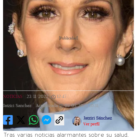
[Publicidad]
NOTICIAS
|
23/11/2022
|
12:47
|
Jatziri Sanchez |
Actualizada
05/05/2023
10:31
Jatziri Sánchez
Ver perfil
Tras varias noticias alarmantes sobre su salud,