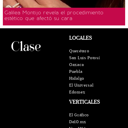
Galilea Montijo revela el procedimiento
estético que afectó su cara
LOCALES
Querétaro
San Luis Potosí
Oaxaca
Puebla
Hidalgo
El Universal
Edomex
VERTICALES
El Gráfico
De10.mx