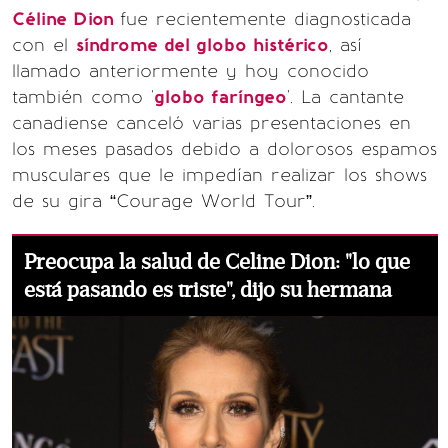
Céline Dion
fue recientemente diagnosticada
con el
síndrome del globo histérico
, así
llamado anteriormente y hoy conocido
también como '
globo faríngeo
'. La cantante
canadiense canceló varias presentaciones en
los meses pasados debido a dolorosos espamos
musculares que le impedían realizar los shows
de su gira “Courage World Tour”.
Preocupa la salud de Celine Dion: "lo que
está pasando es triste", dijo su hermana