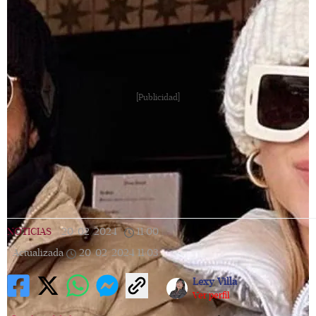
[Publicidad]
NOTICIAS
|
20/02/2024
|
11:00
|
Actualizada
20/02/2024
11:03
Lexy Villa
Ver perfil