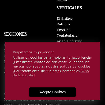
VERTICALES
El Gráfico
De10.mx
ViveUSA
SECCIONES
Confabulario
Aviso Oportuno
Inicio
Obituarios
Noticias
Respetamos tu privacidad
Consultas
Eventos
Utilizamos cookies para mejorar tu experiencia
Realeza
y mostrarte contenido relevante. Al continuar
SÍGUENOS
navegando, aceptas nuestra política de cookies
Estilo de vida
y el tratamiento de tus datos personales.
Aviso
Minuto x Minuto
de Privacidad
.
Acepto Cookies
Edición Impresa
Noticias
Quiénes somos
Realeza
Contacto
Directorio
Eventos
Publicidad
Estilo de vida