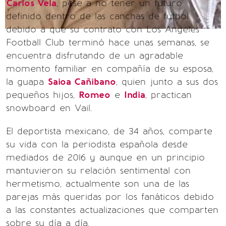
Carlos Vela
, pese a no tener un futuro
definido dentro de las canchas de futbol
debido a que su contrato con Los Angeles
Football Club terminó hace unas semanas, se
encuentra disfrutando de un agradable
momento familiar en compañía de su esposa,
la guapa
Saioa Cañibano
, quien junto a sus dos
pequeños hijos,
Romeo
e
India
, practican
snowboard en Vail.
El deportista mexicano, de 34 años, comparte
su vida con la periodista española desde
mediados de 2016 y aunque en un principio
mantuvieron su relación sentimental con
hermetismo, actualmente son una de las
parejas más queridas por los fanáticos debido
a las constantes actualizaciones que comparten
sobre su día a día.