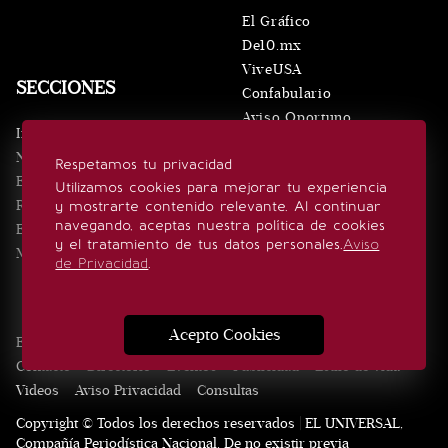
El Gráfico
De10.mx
ViveUSA
SECCIONES
Confabulario
Aviso Oportuno
Inicio
Obituarios
Noticias
Respetamos tu privacidad
Consultas
Eventos
Utilizamos cookies para mejorar tu experiencia
Realeza
y mostrarte contenido relevante. Al continuar
SÍGUENOS
navegando, aceptas nuestra política de cookies
Estilo de vida
y el tratamiento de tus datos personales.
Aviso
Minuto x Minuto
de Privacidad
.
Acepto Cookies
Edición Impresa
Noticias
Quiénes somos
Realeza
Contacto
Directorio
Eventos
Publicidad
Estilo de vida
Videos
Aviso Privacidad
Consultas
Copyright © Todos los derechos reservados | EL UNIVERSAL,
Compañía Periodística Nacional. De no existir previa