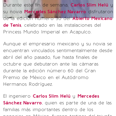
Durante este fin de semana,
Carlos Slim Helú
y
su novia
Mercedes Sánchez Navarro
disfrutaron
de la edición número 30 del
Abierto Mexicano
de Tenis
, celebrado en las instalaciones del
Princess Mundo Imperial en Acapulco.
Aunque el empresario mexicano y su novia se
encuentran vinculados sentimentalmente desde
abril del año pasado, fue hasta finales de
octubre que debutaron ante las cámaras
durante la edición número 60 del Gran
Premio de México en el Autódromo
Hermanos Rodríguez.
El ingeniero
Carlos Slim Helú
y
Mercedes
Sánchez Navarro
, quien es parte de una de las
familias más importantes dentro de los