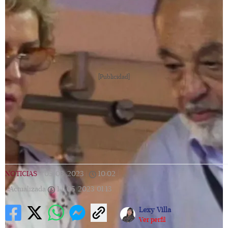
[Publicidad]
NOTICIAS
|
05/03/2023
|
10:02
|
Actualizada
14/05/2023
01:13
Lexy Villa
Ver perfil