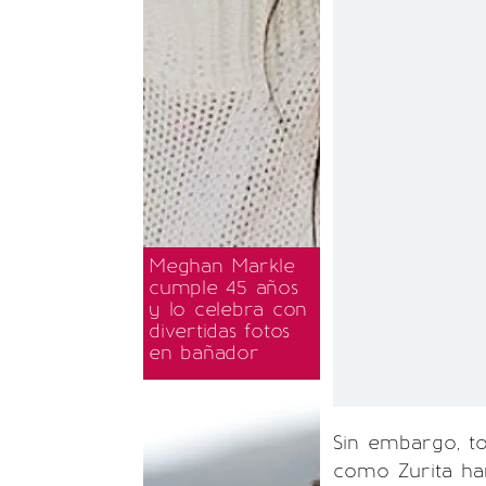
Meghan Markle
cumple 45 años
y lo celebra con
divertidas fotos
en bañador
Sin embargo, t
como Zurita han