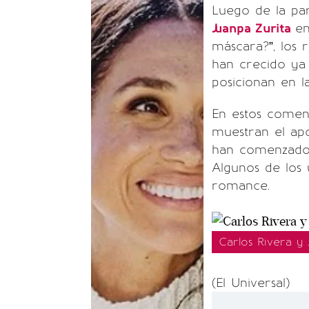
Luego de la pa
Juanpa Zurita
en
máscara?”, los
han crecido ya
posicionan en l
En estos coment
muestran el apo
han comenzado a
Algunos de los 
romance.
Carlos Rivera y
(El Universal)