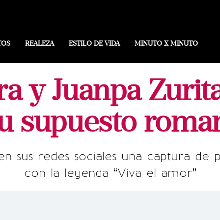
TOS
REALEZA
ESTILO DE VIDA
MINUTO X MINUTO
ra y Juanpa Zuri
su supuesto roma
en sus redes sociales una captura de 
con la leyenda “Viva el amor”