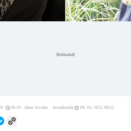
[Publicidad]
20
|
16:28
|
Aline Nicolás |
Actualizada
06/05/2023
06:15