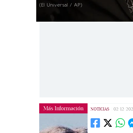
(El Universal / AP)
Más Información
NOTICIAS
|
02/12/20