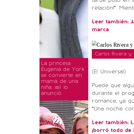
tarde puso en s
relación!”. Mie
Leer también:
J
marca
Carlos Rivera y
La princesa
Eugenia de York
(El Universal)
se convierte en
mamá de una
Puede que algun
niña, así lo
anunció
durante el pro
romance, ya que
“Una noche con
Leer también:
L
¡borró todo de 