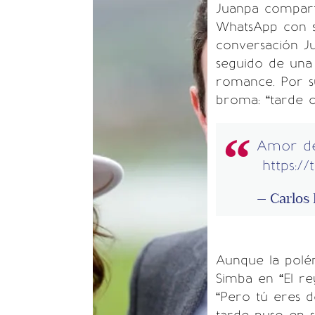
Juanpa compart
WhatsApp con 
conversación Ju
seguido de una
romance. Por s
broma: “tarde o
Amor de 
https:/
— Carlos 
Aunque la polém
Simba en “El re
“Pero tú eres d