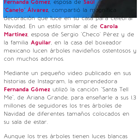
Fernanda Gómez
, esposa de
Saúl
'Canelo' Álvarez
, compartió la magnífica
decoración que luce en su casa para celebrar
Navidad. En un estilo similar al de
Carola
Martínez
, esposa de Sergio 'Checo' Pérez y de
la familia
Aguilar
, en la casa del boxeador
mexicano lucen árboles navideños ostentosos y
con muchos adornos.
Mediante un pequeño video publicado en sus
historias de Instagram, la emprendedora
Fernanda Gómez
utilizó la canción "Santa Tell
Me", de Ariana Grande, para enseñarle a sus 1.3
millones de seguidores los tres árboles de
Navidad de diferentes tamaños colocados en
su sala de estar.
Aunque los tres árboles tienen luces blancas