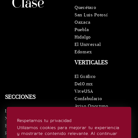
Querétaro
San Luis Potosí
Oaxaca
Puebla
Hidalgo
El Universal
Edomex
VERTICALES
El Gráfico
De10.mx
ViveUSA
SECCIONES
Confabulario
Aviso Oportuno
Inicio
Obituarios
Noticias
Respetamos tu privacidad
Consultas
Eventos
Utilizamos cookies para mejorar tu experiencia
Realeza
y mostrarte contenido relevante. Al continuar
SÍGUENOS