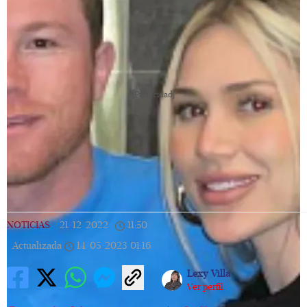
[Publicidad]
NOTICIAS
|
21/12/2022
|
11:50
|
Actualizada
14/05/2023
01:16
Lexy Villa
Ver perfil