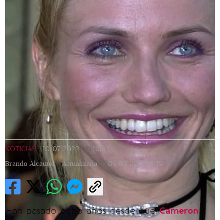
[Publicidad]
NOTICIAS
|
10/07/2022
|
16:02
|
Brando Alcauter |
Actualizada
05/05/2023
10:19
Han pasado ocho años desde que
Cameron