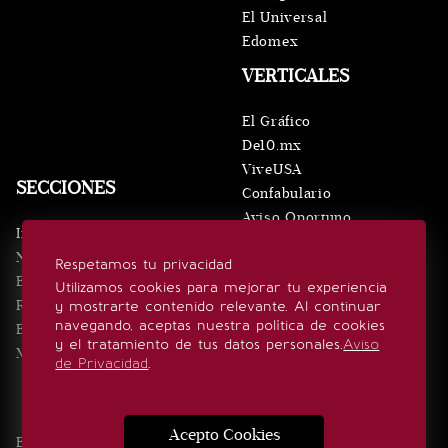
El Universal
Edomex
VERTICALES
El Gráfico
De10.mx
ViveUSA
SECCIONES
Confabulario
Aviso Oportuno
Inicio
Obituarios
Noticias
Respetamos tu privacidad
Consultas
Eventos
Utilizamos cookies para mejorar tu experiencia
Realeza
y mostrarte contenido relevante. Al continuar
SÍGUENOS
navegando, aceptas nuestra política de cookies
Estilo de vida
y el tratamiento de tus datos personales.
Aviso
Minuto x Minuto
de Privacidad
.
Acepto Cookies
Edición Impresa
Noticias
Quiénes somos
Realeza