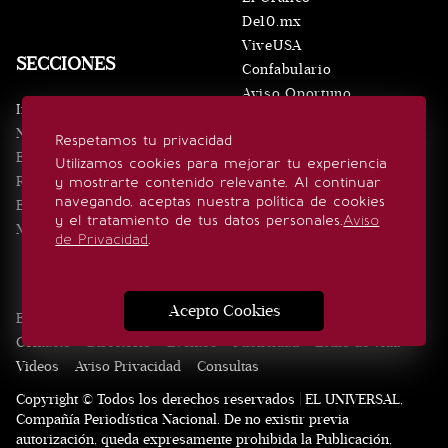
De10.mx
ViveUSA
SECCIONES
Confabulario
Aviso Oportuno
Inicio
Obituarios
Noticias
Respetamos tu privacidad
Consultas
Eventos
Utilizamos cookies para mejorar tu experiencia
Realeza
y mostrarte contenido relevante. Al continuar
SÍGUENOS
navegando, aceptas nuestra política de cookies
Estilo de vida
y el tratamiento de tus datos personales.
Aviso
Minuto x Minuto
de Privacidad
.
Acepto Cookies
Edición Impresa
Noticias
Quiénes somos
Realeza
Contacto
Directorio
Eventos
Publicidad
Estilo de vida
Videos
Aviso Privacidad
Consultas
Copyright © Todos los derechos reservados | EL UNIVERSAL,
Compañía Periodística Nacional. De no existir previa
autorización, queda expresamente prohibida la Publicación,