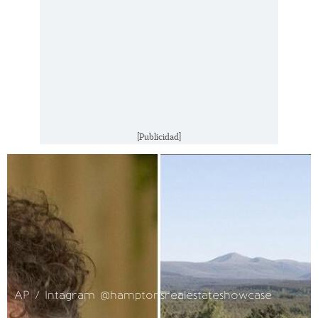
[Publicidad]
AP / Intagram @hamptonsrealestateshowcase