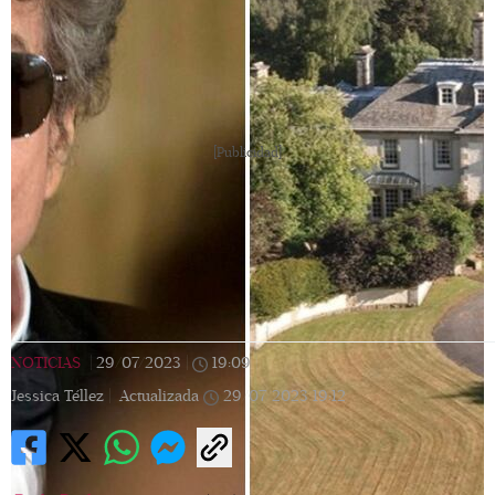
[Publicidad]
NOTICIAS
|
29/07/2023
|
19:09
|
Jessica Téllez |
Actualizada
29/07/2023
19:12