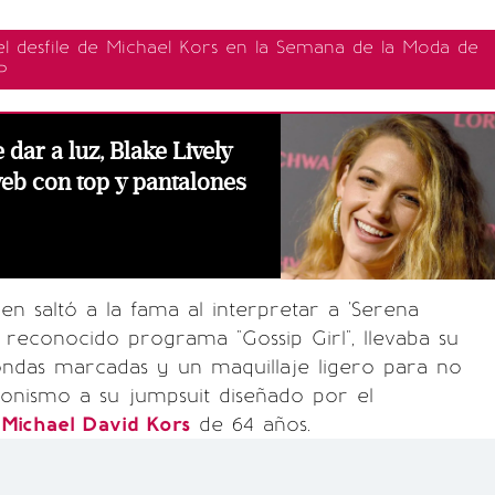
el desfile de Michael Kors en la Semana de la Moda de
P
dar a luz, Blake Lively
eb con top y pantalones
ien saltó a la fama al interpretar a 'Serena
reconocido programa "Gossip Girl", llevaba su
ondas marcadas y un maquillaje ligero para no
onismo a su jumpsuit diseñado por el
e
Michael David Kors
de 64 años.