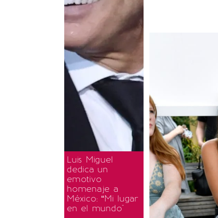
Luis Miguel
dedica un
emotivo
homenaje a
México: “Mi lugar
en el mundo"