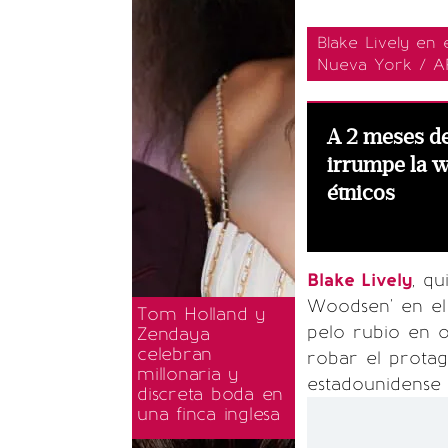
Blake Lively en 
Nueva York / A
A 2 meses de 
irrumpe la w
étnicos
Blake Lively
, qu
Woodsen' en el 
Tom Holland y
pelo rubio en 
Zendaya
celebran
robar el protag
millonaria y
estadounidens
discreta boda en
una finca inglesa