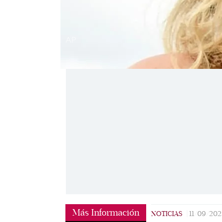
AP
Más Información
NOTICIAS
|
11/09/202