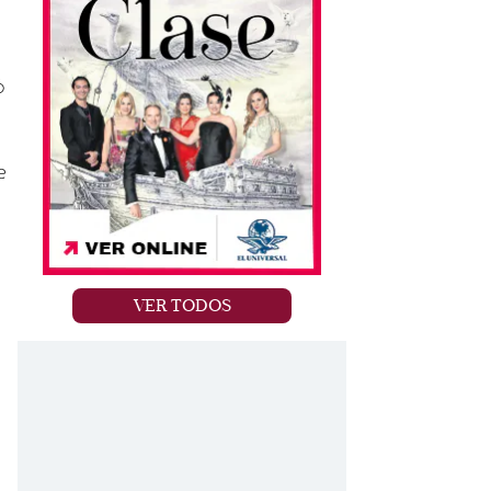
ó
e
VER TODOS