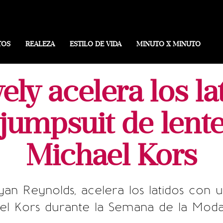
TOS
REALEZA
ESTILO DE VIDA
MINUTO X MINUTO
ely acelera los l
 jumpsuit de lente
Michael Kors
yan Reynolds, acelera los latidos con 
ael Kors durante la Semana de la Mo