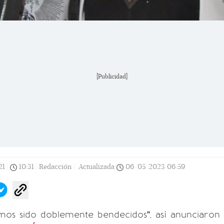
[Publicidad]
21
|
10:31
|
Redacción |
Actualizada
06/05/2023
06:59
mos sido doblemente bendecidos”, así anunciaron