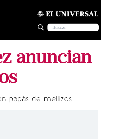
rez anuncian
os
án papás de mellizos