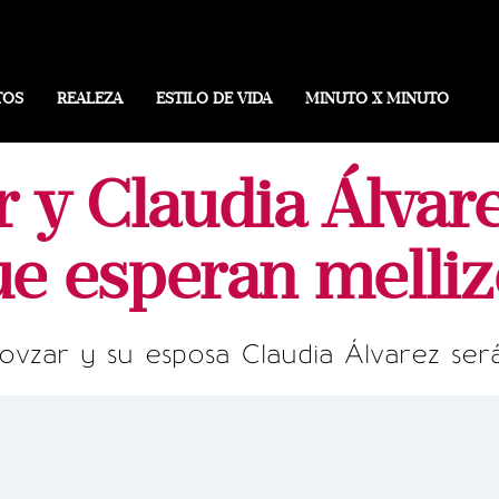
TOS
REALEZA
ESTILO DE VIDA
MINUTO X MINUTO
r y Claudia Álva
ue esperan melliz
Rovzar y su esposa Claudia Álvarez ser