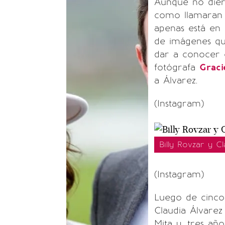
Aunque no diero
como llamaran a
apenas está en
de imágenes qu
dar a conocer e
fotógrafa
Graci
a Álvarez.
(Instagram)
Billy Rovzar y C
(Instagram)
Luego de cinco 
Claudia Álvarez
Mita y, tres añ