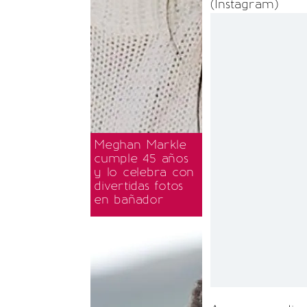
(Instagram)
Meghan Markle
cumple 45 años
y lo celebra con
divertidas fotos
en bañador