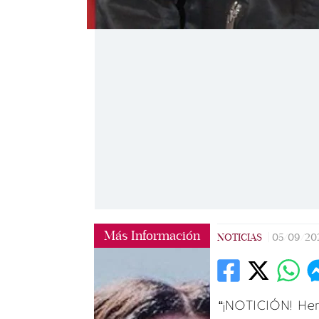
Más Información
NOTICIAS
|
05/09/20
“¡NOTICIÓN! He