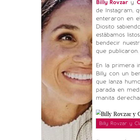
Billy Rovzar
y
C
de Instagram, q
enteraron en e
Diosito sabien
estábamos listo
bendecir nuestr
que publicaron.
En la primera i
Billy con un b
que lanza humo 
parada en medi
manita derecha
Billy Rovzar y C