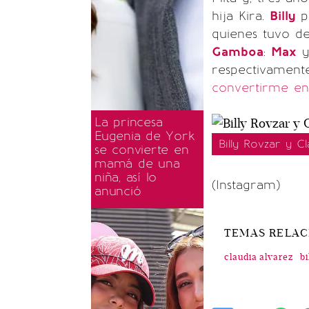
hija Kira.
Billy
po
quienes tuvo d
Gamboa
:
Max
respectivament
convertirme en 
La princesa
Eugenia de York
Billy Rovzar y C
se convierte en
mamá de una
niña, así lo
(Instagram)
anunció
TEMAS RELA
claudia alvarez
bi