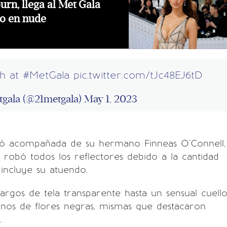
rn, llega al Met Gala
ño en nude
ish at
#MetGala
pic.twitter.com/tJc48EJ6tD
gala (@21metgala)
May 1, 2023
tió acompañada de su hermano Finneas O'Connell,
 robó todos los reflectores debido a la cantidad
 incluye su atuendo.
argos de tela transparente hasta un sensual cuell
rnos de flores negras, mismas que destacaron
.