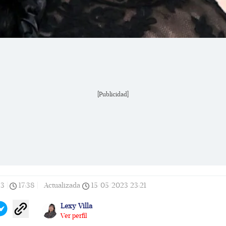
[Publicidad]
23
|
17:38
|
Actualizada
15/05/2023
23:21
Lexy Villa
Ver perfil