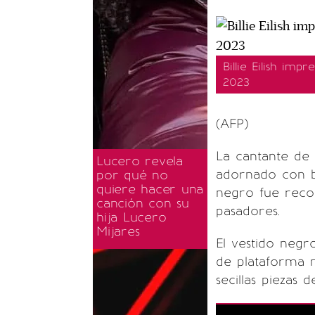
Billie Eilish im
2023
(AFP)
La cantante de 
Lucero revela
adornado con br
por qué no
quiere hacer una
negro fue reco
canción con su
pasadores.
hija Lucero
Mijares
El vestido neg
de plataforma 
secillas piezas 