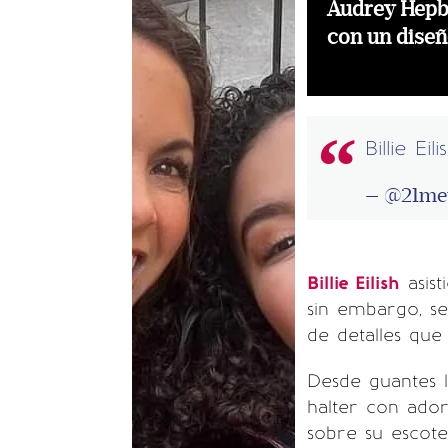
Audrey Hepbu
con un dise
Billie Eil
— @21met
Billie Eilish
asis
sin embargo, se
de detalles que
Desde guantes l
halter con ado
sobre su escote