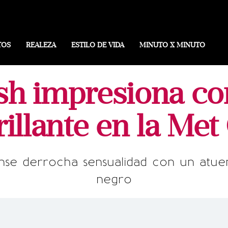
TOS
REALEZA
ESTILO DE VIDA
MINUTO X MINUTO
lish impresiona c
rillante en la Me
nse derrocha sensualidad con un atue
negro