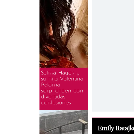
Salma Hayek y
su hija Valentina
Paloma
sorprenden con
divertidas
confesiones
Emily Ratajk