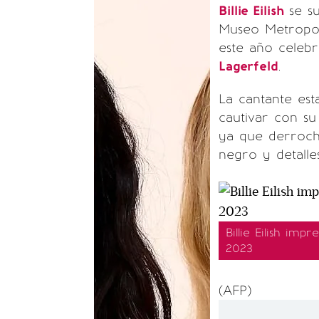
Billie Eilish
se s
Museo Metropol
este año celebr
Lagerfeld
.
La cantante est
cautivar con su
ya que derrochó
negro y detalle
Billie Eilish im
2023
(AFP)