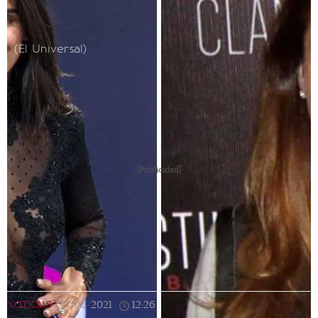
(El Universal)
[Publicidad]
NOTICIAS
|
17/06/2021
|
12:26
|