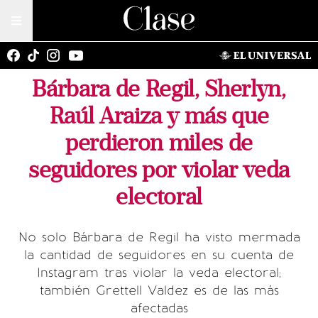
Bárbara de Regil, Sherlyn,
Raúl Araiza y más que
perdieron miles de
seguidores por violar veda
electoral
No solo Bárbara de Regil ha visto mermada
la cantidad de seguidores en su cuenta de
Instagram tras violar la veda electoral;
también Grettell Valdez es de las más
afectadas