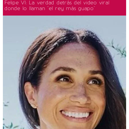
Felipe VI: La verdad detrás del video viral
donde lo llaman "el rey más guapo"