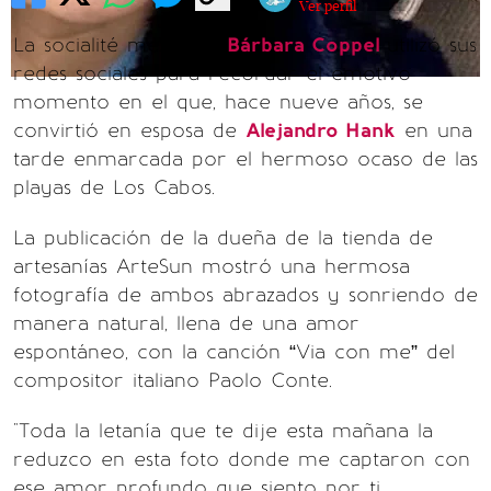
Ver perfil
La socialité mexicana
Bárbara Coppel
utilizó sus
redes sociales para recordar el emotivo
momento en el que, hace nueve años, se
convirtió en esposa de
Alejandro Hank
en una
tarde enmarcada por el hermoso ocaso de las
playas de Los Cabos.
La publicación de la dueña de la tienda de
artesanías ArteSun mostró una hermosa
fotografía de ambos abrazados y sonriendo de
manera natural, llena de una amor
espontáneo, con la canción “Via con me” del
compositor italiano Paolo Conte.
"Toda la letanía que te dije esta mañana la
reduzco en esta foto donde me captaron con
ese amor profundo que siento por ti,