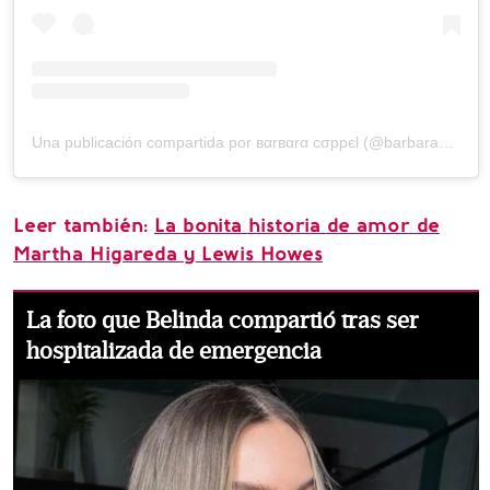
Una publicación compartida por вαrвαrα cσppєl (@barbaracoppel)
Leer también:
La bonita historia de amor de
Martha Higareda y Lewis Howes
La foto que Belinda compartió tras ser
hospitalizada de emergencia