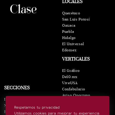
LOCALES
Querétaro
San Luis Potosí
Oaxaca
Puebla
Hidalgo
El Universal
Edomex
VERTICALES
El Gráfico
De10.mx
ViveUSA
SECCIONES
Confabulario
Aviso Oportuno
Inicio
Obituarios
Noticias
Respetamos tu privacidad
Consultas
Eventos
Utilizamos cookies para mejorar tu experiencia