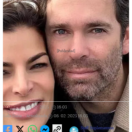
Instagram
[Publicidad]
NOTICIAS
|
08/02/2025
|
16:03
|
Gala Dalai |
Actualizada
08/02/2025
16:03
Staff Suplementos