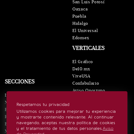
San Luis Potosí
Oaxaca
Puebla
Hidalgo
El Universal
Edomex
VERTICALES
El Gráfico
De10.mx
ViveUSA
SECCIONES
Confabulario
Aviso Oportuno
Inicio
Obituarios
Noticias
Respetamos tu privacidad
Consultas
Eventos
Utilizamos cookies para mejorar tu experiencia
Realeza
y mostrarte contenido relevante. Al continuar
SÍGUENOS
navegando, aceptas nuestra política de cookies
Estilo de vida
y el tratamiento de tus datos personales.
Aviso
Minuto x Minuto