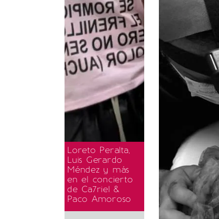
Loreto Peralta,
Luis Gerardo
Méndez y más
en el concierto
de Ca7riel &
Paco Amoroso