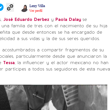
Lexy Villa
Ver perfil
s,
José Eduardo Derbez
y
Paola Dalay
se
 una familia de tres con el nacimiento de su hija
ueñita que desde entonces se ha encargado de
icidad a sus vidas y la de sus seres queridos.
acostumbrados a compartir fragmentos de su
ociales, particularmente desde que anunciaron la
de
Tessa
, la influencer y el actor mexicano no han
 partícipes a todos sus seguidores de esta nueva