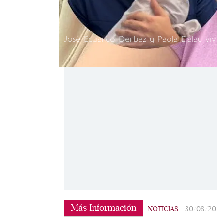
José Eduardo Derbez y Paola Dalay viven
Más Información
NOTICIAS
|
30/08/20