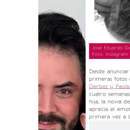
José Eduardo De
Foto: Instagram
Desde anunciar 
primeras fotos d
Derbez y Paola
cuatro semanas
hija, la novia 
aprecia el em
primera vez a s