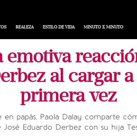
TOS
REALEZA
ESTILO DE VIDA
MINUTO X MINUTO
la emotiva reacció
rbez al cargar a 
primera vez
e en papás, Paola Dalay comparte có
 José Eduardo Derbez con su hija Te