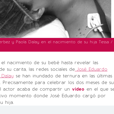
rbez y Paola Dalay en el nacimiento de su hija Tessa /
el nacimiento de su bebé hasta revelar las
e su carita, las redes sociales de
José Eduardo
 Dalay
se han inundado de ternura en las últimas
. Precisamente para celebrar los dos meses de su
del actor acaba de compartir un
video
en el que s
otivo momento donde José Eduardo cargó por
u hija.