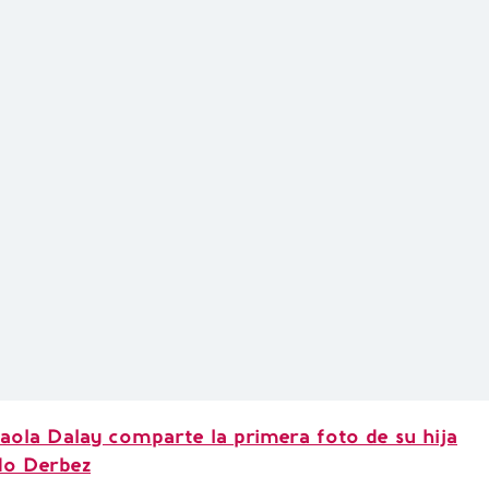
aola Dalay comparte la primera foto de su hija
do Derbez