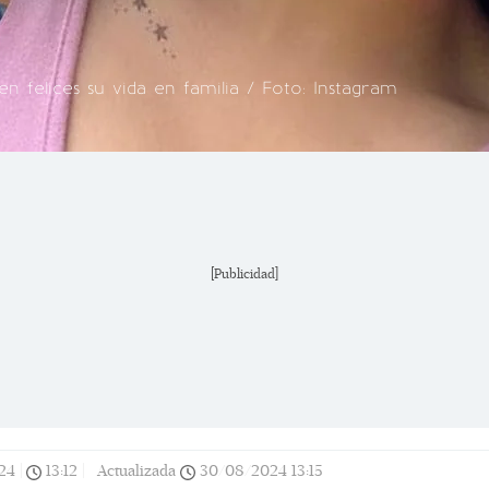
 felices su vida en familia / Foto: Instagram
[Publicidad]
24
|
13:12
|
Actualizada
30/08/2024
13:15