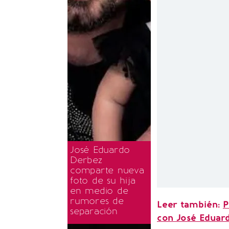
José Eduardo
Derbez
comparte nueva
foto de su hija
en medio de
rumores de
Leer también:
P
separación
con José Eduar