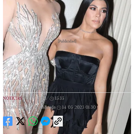
[Publicidad]
NOTICIAS
|
11/03/2021
|
15:35
|
Marisa Zannie |
Actualizada
14/05/2023
01:30