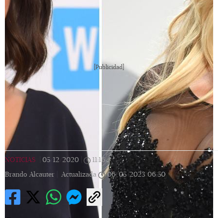
[Publicidad]
NOTICIAS
|
05/12/2020
|
11:16
|
Brando Alcauter |
Actualizada
06/05/2023
06:50