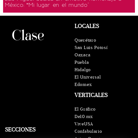
México: “Mi lugar en el mundo"
LOCALES
Querétaro
San Luis Potosí
Oaxaca
Puebla
Hidalgo
El Universal
Edomex
VERTICALES
El Gráfico
De10.mx
ViveUSA
SECCIONES
Confabulario