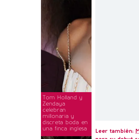
Tom Holland y
Zendaya
celebran
millonaria y
discreta boda en
una finca inglesa
Leer también:
M