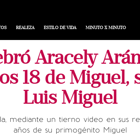
TOS
REALEZA
ESTILO DE VIDA
MINUTO X MINUTO
ebró Aracely Ará
s 18 de Miguel, s
Luis Miguel
a, mediante un tierno video en sus rede
años de su primogénito Miguel