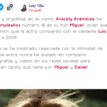
Lexy Villa
Ver perfil
z y orgullosa, así es como
Aracely Arámbula
ha
umpleaños
número 18 de su hijo
Miguel
, joven qu
unión que la actriz compartió con el cantante
Luis
 a 2009.
 se ha mostrado reservada con la intimidad de
uapa actriz nunca ha dudado en compartir
grafías y videos en sus redes sociales para
ran cariño que tiene por
Miguel
y
Daniel
.