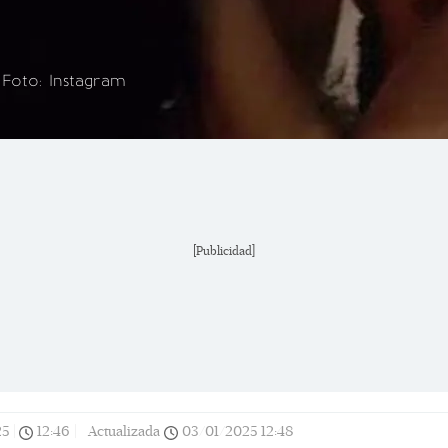
 Foto: Instagram
[Publicidad]
25
|
12:46
|
Actualizada
03/01/2025
12:48