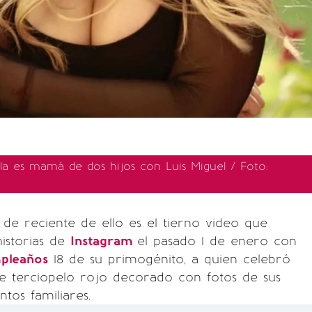
a es mamá de dos hijos con Luis Miguel / Foto:
de reciente de ello es el tierno video que
historias de
Instagram
el pasado 1 de enero con
pleaños
18 de su primogénito, a quien celebró
e terciopelo rojo decorado con fotos de sus
os familiares.