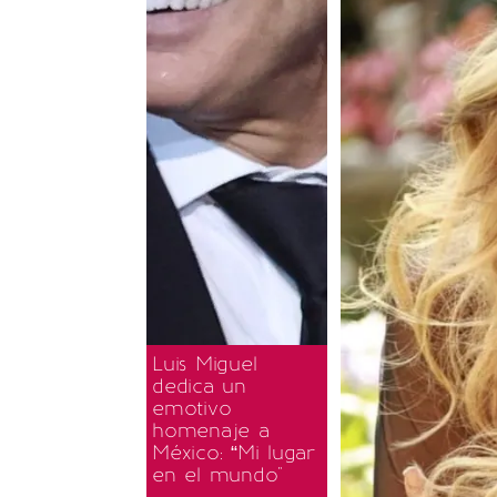
Luis Miguel
dedica un
emotivo
homenaje a
México: “Mi lugar
en el mundo"