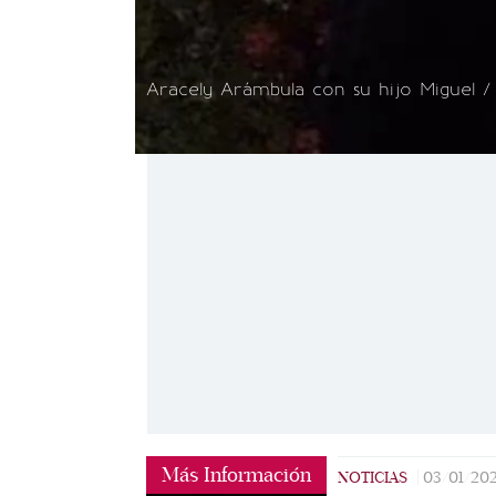
Aracely Arámbula con su hijo Miguel /
Más Información
NOTICIAS
|
03/01/20