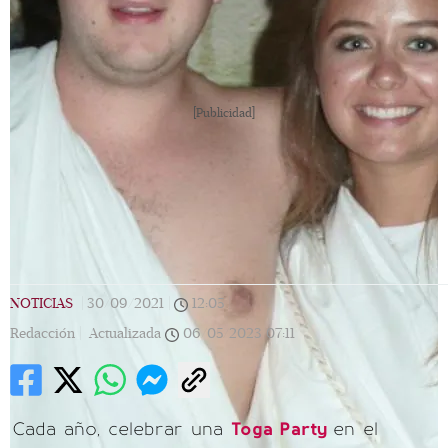
[Publicidad]
NOTICIAS
|
30/09/2021
|
12:05
|
Redacción |
Actualizada
06/05/2023
07:11
Cada año, celebrar una
Toga Party
en el