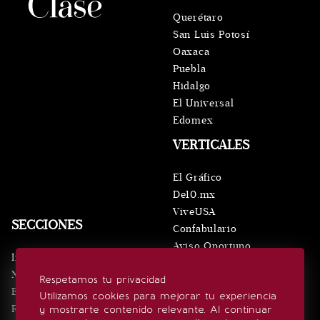
Querétaro
San Luis Potosí
Oaxaca
Puebla
Hidalgo
El Universal
Edomex
VERTICALES
El Gráfico
De10.mx
ViveUSA
SECCIONES
Confabulario
Aviso Oportuno
Inicio
Obituarios
Noticias
Respetamos tu privacidad
Consultas
Eventos
Utilizamos cookies para mejorar tu experiencia
Realeza
y mostrarte contenido relevante. Al continuar
SÍGUENOS